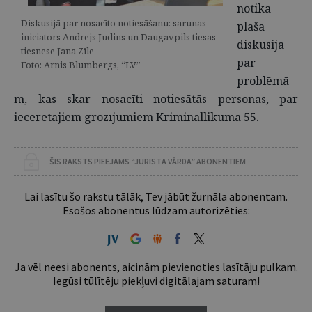
notika
Diskusijā par nosacīto notiesāšanu: sarunas
plaša
iniciators Andrejs Judins un Daugavpils tiesas
diskusija
tiesnese Jana Zīle
par
Foto: Arnis Blumbergs, “LV”
problēmā
m, kas skar nosacīti notiesātās personas, par
iecerētajiem grozījumiem Krimināllikuma 55.
ŠIS RAKSTS PIEEJAMS “JURISTA VĀRDA” ABONENTIEM
Lai lasītu šo rakstu tālāk, Tev jābūt žurnāla abonentam.
Esošos abonentus lūdzam autorizēties:
Ja vēl neesi abonents, aicinām pievienoties lasītāju pulkam.
Iegūsi tūlītēju piekļuvi digitālajam saturam!