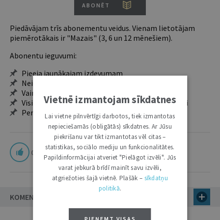
ABONĒT
Piedāvājam trīs abonementu veidus. Vienam lietotājam
piemērotākais ir "Mazais" (3, 6 un 12 mēnešiem).
Abonentu ieguvumi:
Pieeja jaunākajam izdevumam
Neierobežota pieeja arhīvam – 24 h/7 d.
Vairāk nekā 18 000 rakstu un 2000 autoru
Vietnē izmantojam sīkdatnes
Visi tematiskie numuri un ikgadējie grāmatžurnāli
Personalizētās iespējas – piezīmes, citāti, mapes
Lai vietne pilnvērtīgi darbotos, tiek izmantotas
nepieciešamās (obligātās) sīkdatnes. Ar Jūsu
piekrišanu var tikt izmantotas vēl citas –
statistikas, sociālo mediju un funkcionalitātes.
0
Papildinformācijai atveriet "Pielāgot izvēli". Jūs
varat jebkurā brīdī mainīt savu izvēli,
atgriežoties šajā vietnē. Plašāk –
sīkdatņu
politikā
.
KOMENTĀRI
PIEŅEMT VISAS