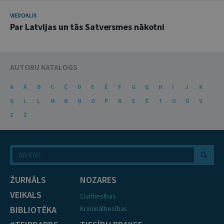
VIEDOKLIS
Par Latvijas un tās Satversmes nākotni
AUTORU KATALOGS
A
Ā
B
C
Č
D
E
Ē
F
G
Ģ
H
I
J
K
Ķ
L
Ļ
M
N
Ņ
O
P
R
S
Š
T
U
Ū
V
Z
Ž
ŽURNĀLS
NOZARES
VEIKALS
Civiltiesības
BIBLIOTĒKA
Krimināltiesības