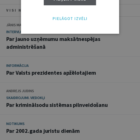
VISI NUMURA RAKSTI
PIELĀGOT IZVĒLI
JĀNIS MARŠĀNS
INTERVIJA
Par jauno uzņēmumu maksātnespējas
administrēšanā
INFORMĀCIJA
Par Valsts prezidentes apžēlotajiem
ANDREJS JUDINS
SKAIDROJUMI. VIEDOKĻI
Par kriminālsodu sistēmas pilnveidošanu
NOTIKUMS
Par 2002.gada juristu dienām