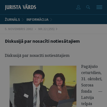
ŽURNĀLS
INFORMĀCIJA
5. NOVEMBRIS 2002 • NR.22 (255)
Diskusijā par nosacīti notiesātajiem
Diskusijā par nosacīti notiesātajiem
Pagājušo
ceturtdien,
31. oktobrī,
Sorosa
fonda —
Latvija
telpās