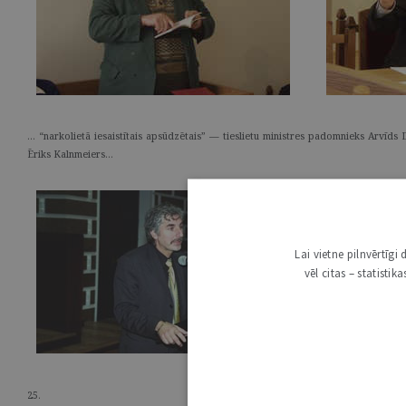
… “narkolietā iesaistītais apsūdzētais” — tieslietu ministres padomnieks Arvīd
Ēriks Kalnmeiers…
Lai vietne pilnvērtīg
vēl citas – statisti
25.