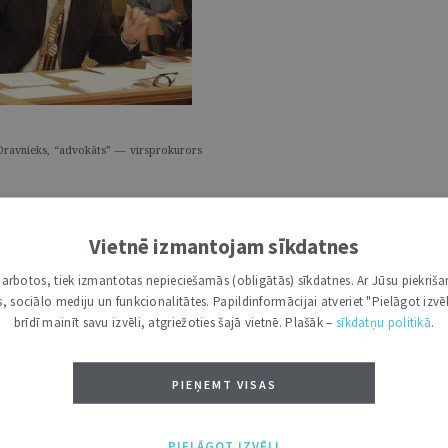
s Dravnieks, “advokāts” — virsprokurors
Vietnē izmantojam sīkdatnes
i darbotos, tiek izmantotas nepieciešamās (obligātās) sīkdatnes. Ar Jūsu piekriša
kas, sociālo mediju un funkcionalitātes. Papildinformācijai atveriet "Pielāgot izvēl
brīdī mainīt savu izvēli, atgriežoties šajā vietnē. Plašāk –
sīkdatņu politikā
.
PIEŅEMT VISAS
PIELĀGOT IZVĒLI