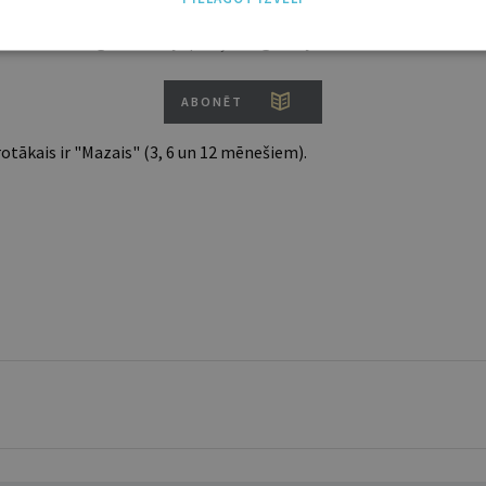
Ja vēl neesi abonents, aicinām pievienoties lasītāju pulkam.
Iegūsi tūlītēju piekļuvi digitālajam saturam!
ABONĒT
tākais ir "Mazais" (3, 6 un 12 mēnešiem).