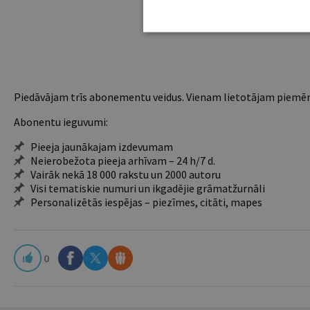
Piedāvājam trīs abonementu veidus. Vienam lietotājam piemēro
Abonentu ieguvumi:
Pieeja jaunākajam izdevumam
Neierobežota pieeja arhīvam – 24 h/7 d.
Vairāk nekā 18 000 rakstu un 2000 autoru
Visi tematiskie numuri un ikgadējie grāmatžurnāli
Personalizētās iespējas – piezīmes, citāti, mapes
0