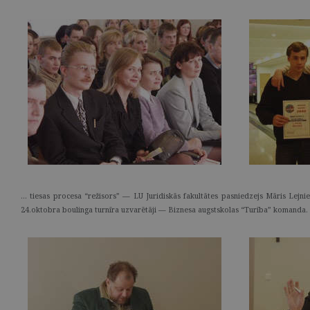
… tiesas procesa “režisors” — LU Juridiskās fakultātes pasniedzejs Māris Lejnieks
24.oktobra boulinga turnīra uzvarētāji — Biznesa augstskolas “Turība” komanda.