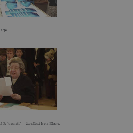
un muzejā
3: “tiesneši” — žurnālisti Iveta Elksne,