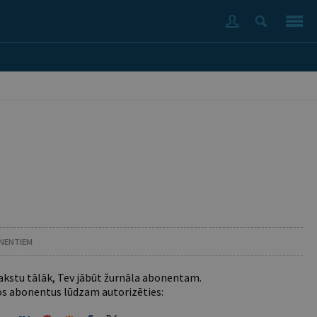
ONENTIEM
 rakstu tālāk, Tev jābūt žurnāla abonentam.
s abonentus lūdzam autorizēties: