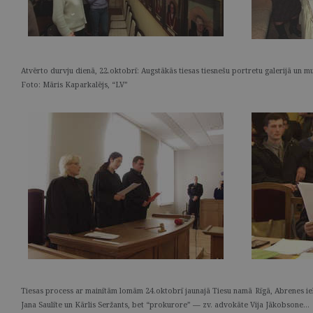
Atvērto durvju dienā, 22.oktobrī: Augstākās tiesas tiesnešu portretu galerijā 
Foto: Māris Kaparkalējs, “LV”
Tiesas process ar mainītām lomām 24.oktobrī jaunajā Tiesu namā Rīgā, Abrenes ielā 
Jana Saulīte un Kārlis Seržants, bet “prokurore” — zv. advokāte Vija Jākobsone…