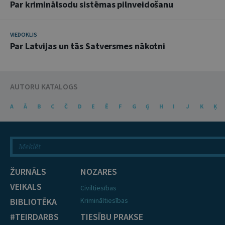
Par kriminālsodu sistēmas pilnveidošanu
VIEDOKLIS
Par Latvijas un tās Satversmes nākotni
AUTORU KATALOGS
A
Ā
B
C
Č
D
E
Ē
F
G
Ģ
H
I
J
K
Ķ
ŽURNĀLS
NOZARES
VEIKALS
Civiltiesības
BIBLIOTĒKA
Krimināltiesības
#TEIRDARBS
TIESĪBU PRAKSE