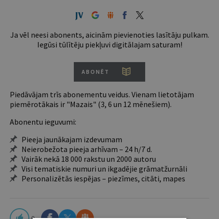
Ja vēl neesi abonents, aicinām pievienoties lasītāju pulkam.
Iegūsi tūlītēju piekļuvi digitālajam saturam!
ABONĒT
Piedāvājam trīs abonementu veidus. Vienam lietotājam
piemērotākais ir "Mazais" (3, 6 un 12 mēnešiem).
Abonentu ieguvumi:
Pieeja jaunākajam izdevumam
Neierobežota pieeja arhīvam – 24 h/7 d.
Vairāk nekā 18 000 rakstu un 2000 autoru
Visi tematiskie numuri un ikgadējie grāmatžurnāli
Personalizētās iespējas – piezīmes, citāti, mapes
0