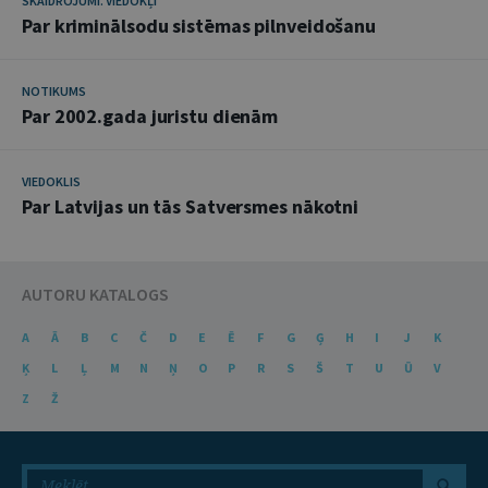
SKAIDROJUMI. VIEDOKĻI
Par kriminālsodu sistēmas pilnveidošanu
NOTIKUMS
Par 2002.gada juristu dienām
VIEDOKLIS
Par Latvijas un tās Satversmes nākotni
AUTORU KATALOGS
A
Ā
B
C
Č
D
E
Ē
F
G
Ģ
H
I
J
K
Ķ
L
Ļ
M
N
Ņ
O
P
R
S
Š
T
U
Ū
V
Z
Ž