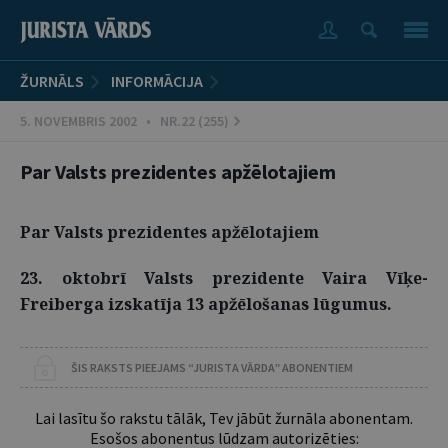
ŽURNĀLS
INFORMĀCIJA
5. NOVEMBRIS 2002 • NR.22 (255)
Par Valsts prezidentes apžēlotajiem
Par Valsts prezidentes apžēlotajiem
23. oktobrī Valsts prezidente Vaira Vīķe-
Freiberga izskatīja 13 apžēlošanas lūgumus.
ŠIS RAKSTS PIEEJAMS “JURISTA VĀRDA” ABONENTIEM
Lai lasītu šo rakstu tālāk, Tev jābūt žurnāla abonentam.
Esošos abonentus lūdzam autorizēties: