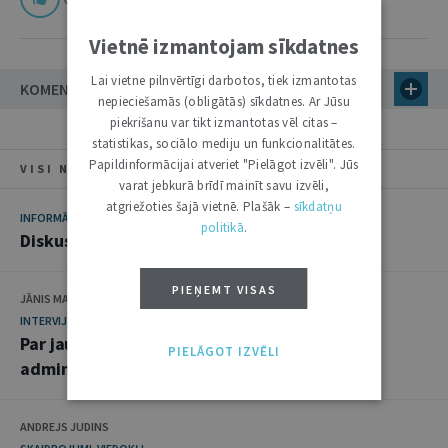
Vietnē izmantojam sīkdatnes
Lai vietne pilnvērtīgi darbotos, tiek izmantotas
KOMENTĀRI
nepieciešamās (obligātās) sīkdatnes. Ar Jūsu
piekrišanu var tikt izmantotas vēl citas –
statistikas, sociālo mediju un funkcionalitātes.
Papildinformācijai atveriet "Pielāgot izvēli". Jūs
VISI NUMURA RAKSTI
varat jebkurā brīdī mainīt savu izvēli,
atgriežoties šajā vietnē. Plašāk –
sīkdatņu
INFORMĀCIJA
politikā
.
Diskusijā par nosacīti notiesātajiem
PIEŅEMT VISAS
JĀNIS MARŠĀNS
INTERVIJA
Par jauno uzņēmumu maksātnespējas
PIELĀGOT IZVĒLI
administrēšanā
ANDREJS JUDINS