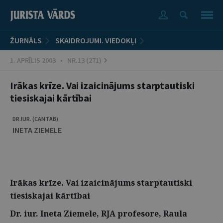
ŽURNĀLS
SKAIDROJUMI. VIEDOKĻI
1. APRĪLIS 2003 • NR.13 (271)
Irākas krīze. Vai izaicinājums starptautiski
tiesiskajai kārtībai
DR.IUR. (CANTAB)
INETA ZIEMELE
Irākas krīze. Vai izaicinājums starptautiski
tiesiskajai kārtībai
Dr. iur. Ineta Ziemele, RJA profesore, Raula