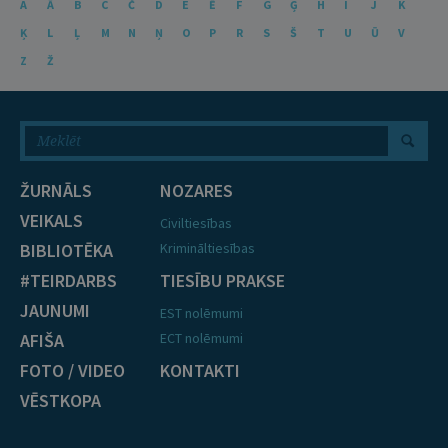
A
Ā
B
C
Č
D
E
Ē
F
G
Ģ
H
I
J
K
Ķ
L
Ļ
M
N
Ņ
O
P
R
S
Š
T
U
Ū
V
Z
Ž
ŽURNĀLS
NOZARES
VEIKALS
Civiltiesības
BIBLIOTĒKA
Krimināltiesības
#TEIRDARBS
TIESĪBU PRAKSE
JAUNUMI
EST nolēmumi
AFIŠA
ECT nolēmumi
FOTO / VIDEO
KONTAKTI
VĒSTKOPA