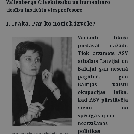
Vallenberga Cilvēktiesību un humanitāro
tiesību institūta viesprofesore
I. Irāka. Par ko notiek izvēle?
Varianti tikuši
piedāvāti dažādi.
Tiek atzīmēts ASV
atbalsts Latvijai un
Baltijai gan nesenā
pagātnē, gan
Baltijas valstu
okupācijas laikā,
kad ASV pārstāvēja
vienu no
spēcīgākajiem
neatzīšanas
politikas
Foto: Māris Kaparkalējs, “LV”