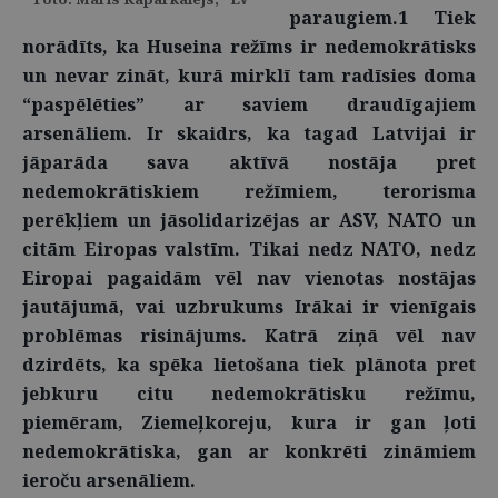
paraugiem.1 Tiek
norādīts, ka Huseina režīms ir nedemokrātisks
un nevar zināt, kurā mirklī tam radīsies doma
“paspēlēties” ar saviem draudīgajiem
arsenāliem. Ir skaidrs, ka tagad Latvijai ir
jāparāda sava aktīvā nostāja pret
nedemokrātiskiem režīmiem, terorisma
perēkļiem un jāsolidarizējas ar ASV, NATO un
citām Eiropas valstīm. Tikai nedz NATO, nedz
Eiropai pagaidām vēl nav vienotas nostājas
jautājumā, vai uzbrukums Irākai ir vienīgais
problēmas risinājums. Katrā ziņā vēl nav
dzirdēts, ka spēka lietošana tiek plānota pret
jebkuru citu nedemokrātisku režīmu,
piemēram, Ziemeļkoreju, kura ir gan ļoti
nedemokrātiska, gan ar konkrēti zināmiem
ieroču arsenāliem.