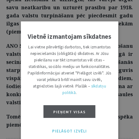
savu neatkarību un uzturēt prasību par 1918.
gada valstu turpināšanu pēc piecdesmit gadu
ilgas okupācijas ar visām izrietošām sekām
(piem., pilsonības turpināšanās utt.).3
Vietnē izmantojam sīkdatnes
ANO Statūti aizliedz spēka vai draudu lietošanu
Lai vietne pilnvērtīgi darbotos, tiek izmantotas
valstu attiecībās. Starptautiskā tiesa Hāgā ir
nepieciešamās (obligātās) sīkdatnes. Ar Jūsu
piekrišanu var tikt izmantotas vēl citas –
secinājusi, ka kopš šī principa nostiprināšanās
statistikas, sociālo mediju un funkcionalitātes.
starptautiskajā tiesībās tas ir ieguvis
Papildinformācijai atveriet "Pielāgot izvēli". Jūs
vispārobligātu raksturu.4 Citiem vārdiem,
varat jebkurā brīdī mainīt savu izvēli,
šodien tā ir konstitucionāla rakstura norma ar
atgriežoties šajā vietnē. Plašāk –
sīkdatņu
politikā
.
konkrētiem pienākumiem visām pasaules
valstīm.
PIEŅEMT VISAS
Tomēr pastāv izņēmumi, kad spēka
piemērošana valstu attiecībās var notikt.
PIELĀGOT IZVĒLI