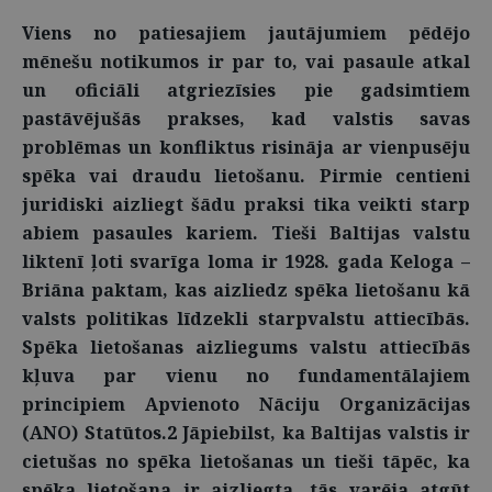
Viens no patiesajiem jautājumiem pēdējo
mēnešu notikumos ir par to, vai pasaule atkal
un oficiāli atgriezīsies pie gadsimtiem
pastāvējušās prakses, kad valstis savas
problēmas un konfliktus risināja ar vienpusēju
spēka vai draudu lietošanu. Pirmie centieni
juridiski aizliegt šādu praksi tika veikti starp
abiem pasaules kariem. Tieši Baltijas valstu
liktenī ļoti svarīga loma ir 1928. gada Keloga –
Briāna paktam, kas aizliedz spēka lietošanu kā
valsts politikas līdzekli starpvalstu attiecībās.
Spēka lietošanas aizliegums valstu attiecībās
kļuva par vienu no fundamentālajiem
principiem Apvienoto Nāciju Organizācijas
(ANO) Statūtos.2 Jāpiebilst, ka Baltijas valstis ir
cietušas no spēka lietošanas un tieši tāpēc, ka
spēka lietošana ir aizliegta, tās varēja atgūt