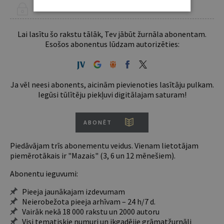
ŠIS RAKSTS PIEEJAMS “JURISTA VĀRDA” ABONENTIEM
Lai lasītu šo rakstu tālāk, Tev jābūt žurnāla abonentam.
Esošos abonentus lūdzam autorizēties:
Ja vēl neesi abonents, aicinām pievienoties lasītāju pulkam.
Iegūsi tūlītēju piekļuvi digitālajam saturam!
ABONĒT
Piedāvājam trīs abonementu veidus. Vienam lietotājam
piemērotākais ir "Mazais" (3, 6 un 12 mēnešiem).
Abonentu ieguvumi:
Pieeja jaunākajam izdevumam
Neierobežota pieeja arhīvam – 24 h/7 d.
Vairāk nekā 18 000 rakstu un 2000 autoru
Visi tematiskie numuri un ikgadējie grāmatžurnāli