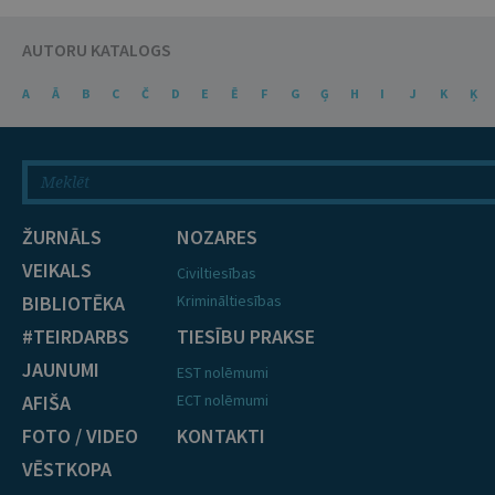
AUTORU KATALOGS
A
Ā
B
C
Č
D
E
Ē
F
G
Ģ
H
I
J
K
Ķ
ŽURNĀLS
NOZARES
VEIKALS
Civiltiesības
BIBLIOTĒKA
Krimināltiesības
#TEIRDARBS
TIESĪBU PRAKSE
JAUNUMI
EST nolēmumi
AFIŠA
ECT nolēmumi
FOTO / VIDEO
KONTAKTI
VĒSTKOPA