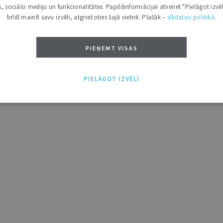
kas, sociālo mediju un funkcionalitātes. Papildinformācijai atveriet "Pielāgot izvēl
brīdī mainīt savu izvēli, atgriežoties šajā vietnē. Plašāk –
sīkdatņu politikā
.
PIEŅEMT VISAS
PIELĀGOT IZVĒLI