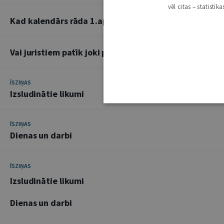
vēl citas – statisti
Kad kalendārs rāda 1.aprīli
Vai juristiem patīk joki par juristiem
ĪSZIŅAS
Izsludinātie likumi
ĪSZIŅAS
Dienas un darbi
ĪSZIŅAS
Izsludinātie likumi
Dienas un darbi