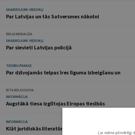
SKAIDROJUMI. VIEDOKĻI
Par Latvijas un tās Satversmes nākotni
ĀRIJA MEIKALIŠA
SKAIDROJUMI. VIEDOKĻI
Par sievieti Latvijas policijā
TIESĪBU PRAKSE
Par dzīvojamās telpas īres līguma izbeigšanu un
RITA BELOUSOVA
INFORMĀCIJA
Augstākā tiesa izglītojas Eiropas tiesībās
INFORMĀCIJA
Klāt juridiskās literatūras plauktā
Lai vietne pilnvērtīg