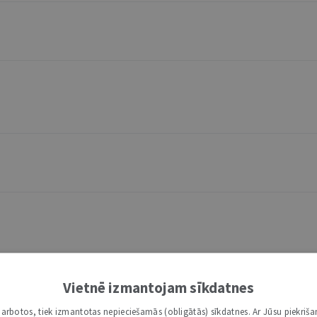
Vietnē izmantojam sīkdatnes
i darbotos, tiek izmantotas nepieciešamās (obligātās) sīkdatnes. Ar Jūsu piekriša