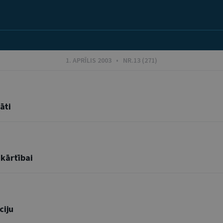
1. APRĪLIS 2003 • NR.13 (271)
āti
 kārtībai
ciju