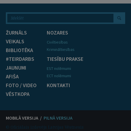
ŽURNĀLS
NOZARES
VEIKALS
Civiltiesības
BIBLIOTĒKA
Krimināltiesības
#TEIRDARBS
TIESĪBU PRAKSE
JAUNUMI
EST nolēmumi
AFIŠA
ECT nolēmumi
FOTO / VIDEO
KONTAKTI
VĒSTKOPA
MOBILĀ VERSIJA /
PILNĀ VERSIJA
© Oficiālais izdevējs Latvijas Vēstnesis