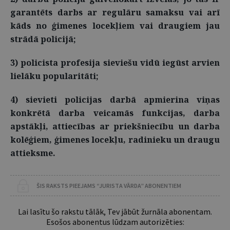
garantēts darbs ar regulāru samaksu vai arī
kāds no ģimenes locekļiem vai draugiem jau
strādā policijā;
3) policista profesija sieviešu vidū iegūst arvien
lielāku popularitāti;
4) sievieti policijas darbā apmierina
viņas
konkrētā darba veicamās funkcijas, darba
apstākļi, attiecības ar priekšniecību un darba
kolēģiem, ģimenes locekļu, radinieku un draugu
attieksme.
ŠIS RAKSTS PIEEJAMS “JURISTA VĀRDA” ABONENTIEM
Lai lasītu šo rakstu tālāk, Tev jābūt žurnāla abonentam.
Esošos abonentus lūdzam autorizēties: