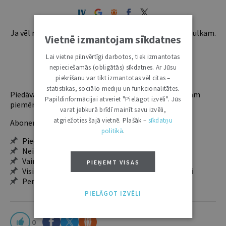
Ja vēl neesi abonents, aicinām pievienoties lasītāju pulkam.
Vietnē izmantojam sīkdatnes
Iegūsi tūlītēju piekļuvi digitālajam saturam!
Lai vietne pilnvērtīgi darbotos, tiek izmantotas
nepieciešamās (obligātās) sīkdatnes. Ar Jūsu
ABONĒT
piekrišanu var tikt izmantotas vēl citas –
statistikas, sociālo mediju un funkcionalitātes.
Piedāvājam trīs abonementu veidus. Vienam lietotājam
Papildinformācijai atveriet "Pielāgot izvēli". Jūs
piemērotākais ir "Mazais" (3, 6 un 12 mēnešiem).
varat jebkurā brīdī mainīt savu izvēli,
atgriežoties šajā vietnē. Plašāk –
sīkdatņu
Abonentu ieguvumi:
politikā
.
Pieeja jaunākajam izdevumam
Neierobežota pieeja arhīvam – 24 h/7 d.
Vairāk nekā 18 000 rakstu un 2000 autoru
PIEŅEMT VISAS
Visi tematiskie numuri un ikgadējie grāmatžurnāli
Personalizētās iespējas – piezīmes, citāti, mapes
PIELĀGOT IZVĒLI
0