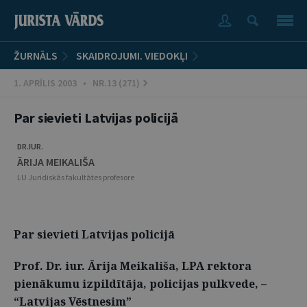
ŽURNĀLS
SKAIDROJUMI. VIEDOKĻI
1. APRĪLIS 2003 • NR.13 (271)
Par sievieti Latvijas policijā
DR.IUR.
ĀRIJA MEIKALIŠA
LU Juridiskās fakultātes profesore
Par sievieti Latvijas policijā
Prof. Dr. iur. Ārija Meikališa, LPA rektora
pienākumu izpildītāja, policijas pulkvede, –
“Latvijas Vēstnesim”