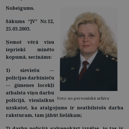
Nobeigums.
Sākums “JV” Nr.12,
25.03.2003.
Ņemot vērā visu
iepriekš minēto
kopumā, secināms:
1) sieviešu —
policijas darbinieču
— ģimenes locekļi
atbalsta viņu darbu
Foto: no personiskā arhīva
policijā, vienlaikus
uzskatot, ka atalgojums ir neatbilstošs darba
raksturam, tam jābūt lielākam;
2) darbu policijā galvenokārt izvēlas, jo tas ir