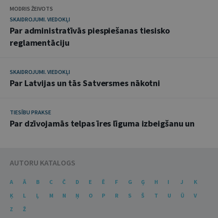
MODRIS ŽEIVOTS
SKAIDROJUMI. VIEDOKĻI
Par administratīvās piespiešanas tiesisko
reglamentāciju
SKAIDROJUMI. VIEDOKĻI
Par Latvijas un tās Satversmes nākotni
TIESĪBU PRAKSE
Par dzīvojamās telpas īres līguma izbeigšanu un
AUTORU KATALOGS
A
Ā
B
C
Č
D
E
Ē
F
G
Ģ
H
I
J
K
Ķ
L
Ļ
M
N
Ņ
O
P
R
S
Š
T
U
Ū
V
Z
Ž