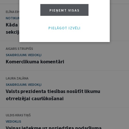
PIEŅEMT VISAS
ELĪNA EIHMANE
NOTIKUMS
Kāda bija Latvijas Juristu biedrības Studentu
PIELĀGOT IZVĒLI
sekcijas pirmā konference
AIGARS STRUPIŠS
SKAIDROJUMI. VIEDOKĻI
Komerclikuma komentāri
LAURA ZALĀNA
SKAIDROJUMI. VIEDOKĻI
Valsts prezidenta tiesības nosūtīt likumu
otrreizējai caurlūkošanai
ULDIS KRASTIŅŠ
VIEDOKLIS
Vainas ietekme uz noziedzīga nodarījuma