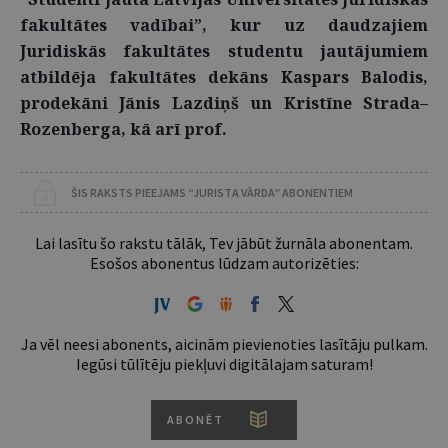
fakultātes vadībai”, kur uz daudzajiem
Juridiskās fakultātes studentu jautājumiem
atbildēja fakultātes dekāns Kaspars Balodis,
prodekāni Jānis Lazdiņš un Kristīne Strada–
Rozenberga, kā arī prof.
ŠIS RAKSTS PIEEJAMS “JURISTA VĀRDA” ABONENTIEM
Lai lasītu šo rakstu tālāk, Tev jābūt žurnāla abonentam.
Esošos abonentus lūdzam autorizēties:
Ja vēl neesi abonents, aicinām pievienoties lasītāju pulkam.
Iegūsi tūlītēju piekļuvi digitālajam saturam!
ABONĒT