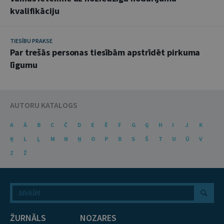
kvalifikāciju
TIESĪBU PRAKSE
Par trešās personas tiesībām apstrīdēt pirkuma
līgumu
AUTORU KATALOGS
A
Ā
B
C
Č
D
E
Ē
F
G
Ģ
H
I
J
K
Ķ
L
Ļ
M
N
Ņ
O
P
R
S
Š
T
U
Ū
V
Z
Ž
ŽURNĀLS
NOZARES