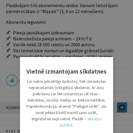
Piedāvājam trīs abonementu veidus. Vienam lietotājam
piemērotākais ir "Mazais" (3, 6 un 12 mēnešiem).
Abonentu ieguvumi:
Pieeja jaunākajam izdevumam
Neierobežota pieeja arhīvam – 24 h/7 d.
Vairāk nekā 18 000 rakstu un 2000 autoru
Visi tematiskie numuri un ikgadējie grāmatžurnāli
Personalizētās iespējas – piezīmes, citāti, mapes
Vietnē izmantojam sīkdatnes
0
Lai vietne pilnvērtīgi darbotos, tiek izmantotas
nepieciešamās (obligātās) sīkdatnes. Ar Jūsu
piekrišanu var tikt izmantotas vēl citas –
statistikas, sociālo mediju un funkcionalitātes.
Papildinformācijai atveriet "Pielāgot izvēli". Jūs
KOMENTĀRI
varat jebkurā brīdī mainīt savu izvēli,
atgriežoties šajā vietnē. Plašāk –
sīkdatņu
politikā
.
VISI NUMURA RAKSTI