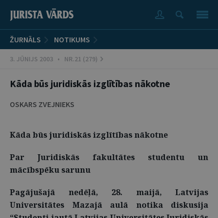
ŽURNĀLS
NOTIKUMS
3. JŪNIJS 2003 • NR.21 (279)
Kāda būs juridiskās izglītības nākotne
OSKARS ZVEJNIEKS
Kāda būs juridiskās izglītības nākotne
Par Juridiskās fakultātes studentu un
mācībspēku sarunu
Pagājušajā nedēļā, 28. maijā, Latvijas
Universitātes Mazajā aulā notika diskusija
“Studenti jautā Latvijas Universitātes Juridiskās