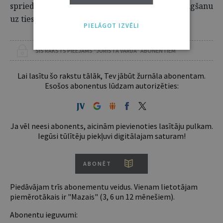
spriedumu lietā par sabiedrības darbības izbeigšanu
uz tiesas nolēmuma pamata
(314.
PIELĀGOT IZVĒLI
ŠIS RAKSTS PIEEJAMS “JURISTA VĀRDA” ABONENTIEM
Lai lasītu šo rakstu tālāk, Tev jābūt žurnāla abonentam.
Esošos abonentus lūdzam autorizēties:
Ja vēl neesi abonents, aicinām pievienoties lasītāju pulkam.
Iegūsi tūlītēju piekļuvi digitālajam saturam!
ABONĒT
Piedāvājam trīs abonementu veidus. Vienam lietotājam
piemērotākais ir "Mazais" (3, 6 un 12 mēnešiem).
Abonentu ieguvumi: