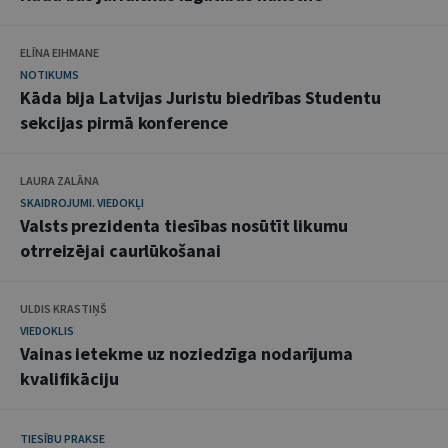
ELĪNA EIHMANE
NOTIKUMS
Kāda bija Latvijas Juristu biedrības Studentu
sekcijas pirmā konference
LAURA ZALĀNA
SKAIDROJUMI. VIEDOKĻI
Valsts prezidenta tiesības nosūtīt likumu
otrreizējai caurlūkošanai
ULDIS KRASTIŅŠ
VIEDOKLIS
Vainas ietekme uz noziedzīga nodarījuma
kvalifikāciju
TIESĪBU PRAKSE