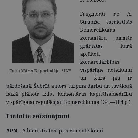
Fragmenti no A.
Strupiša sarakstītās
Komerclikuma
komentāru pirmās
grāmatas, kurā
aplūkoti
komercdarbības
vispārīgie noteikumi
Foto: Māris Kaparkalējs, “LV”
un kura jau ir
pārdošanā. Šobrīd autors turpina darbu un tuvākajā
laikā plānots izdot komentārus kapitālsabiedrību
vispārīgajai regulācijai (Komerclikuma 134.—184.p.).
Lietotie saīsinājumi
APN
– Administratīvā procesa noteikumi