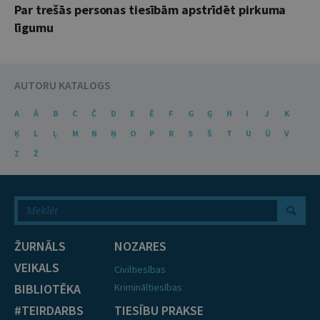
Par trešās personas tiesībām apstrīdēt pirkuma
līgumu
AUTORU KATALOGS
A
Ā
B
C
Č
D
E
Ē
F
G
Ģ
H
I
J
K
Ķ
L
Ļ
M
N
Ņ
O
P
R
S
Š
T
U
Ū
V
Z
Ž
ŽURNĀLS
NOZARES
VEIKALS
Civiltiesības
BIBLIOTĒKA
Krimināltiesības
#TEIRDARBS
TIESĪBU PRAKSE