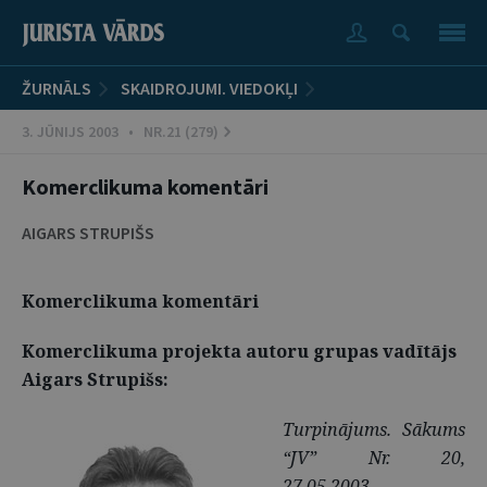
ŽURNĀLS
SKAIDROJUMI. VIEDOKĻI
3. JŪNIJS 2003 • NR.21 (279)
Komerclikuma komentāri
AIGARS STRUPIŠS
Komerclikuma komentāri
Komerclikuma projekta autoru grupas vadītājs
Aigars Strupišs:
Turpinājums. Sākums
“JV” Nr. 20,
27.05.2003.