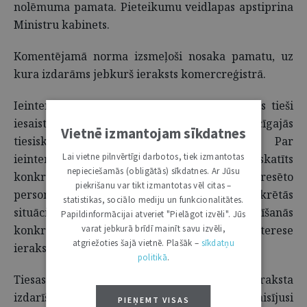
nolēmuma pamata. Pieteikumu veidlapas apstiprina
Ministru kabinets.
Komentējamā norma izsmeļoši nosaka pamatu, uz
kura izdarāms jebkurš ieraksts komercreģistrā.
Ieinteresētā persona ir konkrētajās attiecībās tieši
iesaistītā persona, tātad tā, kura attiecīgajās
Vietnē izmantojam sīkdatnes
tiesiskajās attiecībās nav trešā persona. Par
Lai vietne pilnvērtīgi darbotos, tiek izmantotas
ieinteresēto personu vienmēr tiek uzskatīts
nepieciešamās (obligātās) sīkdatnes. Ar Jūsu
konkrētais komersants. Citi subjekti par ieinteresēto
piekrišanu var tikt izmantotas vēl citas –
personu var tikt uzskatīti atkarībā no konkrētās
statistikas, sociālo mediju un funkcionalitātes.
situācijas (galvenie kritēriji – (1) piedalīšanās
Papildinformācijai atveriet "Pielāgot izvēli". Jūs
konkrētajās tiesiskajās attiecībās un (2) interese
varat jebkurā brīdī mainīt savu izvēli,
atgriežoties šajā vietnē. Plašāk –
sīkdatņu
ieraksta izdarīšanā).
politikā
.
Tiesas nolēmums var būt par pamatu ieraksta
izdarīšanai gadījumā, kad, piemēram, tiesa taisījusi
PIEŅEMT VISAS