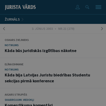
ŽURNĀLS
3. JŪNIJS 2003 • NR.21 (279)
OSKARS ZVEJNIEKS
NOTIKUMS
Kāda būs juridiskās izglītības nākotne
ELĪNA EIHMANE
NOTIKUMS
Kāda bija Latvijas Juristu biedrības Studentu
sekcijas pirmā konference
AIGARS STRUPIŠS
SKAIDROJUMI. VIEDOKĻI
Komerclikuma komentāri