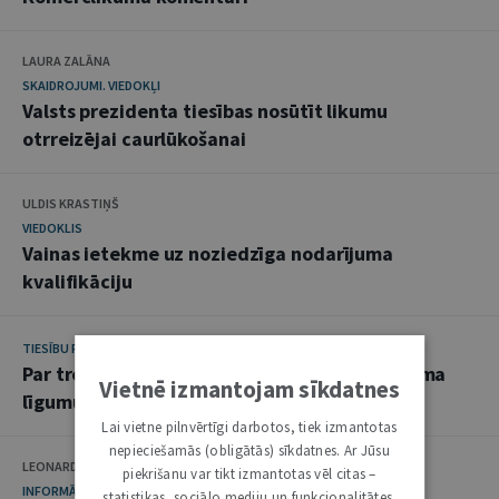
LAURA ZALĀNA
SKAIDROJUMI. VIEDOKĻI
Valsts prezidenta tiesības nosūtīt likumu
otrreizējai caurlūkošanai
ULDIS KRASTIŅŠ
VIEDOKLIS
Vainas ietekme uz noziedzīga nodarījuma
kvalifikāciju
TIESĪBU PRAKSE
Par trešās personas tiesībām apstrīdēt pirkuma
Vietnē izmantojam sīkdatnes
līgumu
Lai vietne pilnvērtīgi darbotos, tiek izmantotas
nepieciešamās (obligātās) sīkdatnes. Ar Jūsu
LEONARDS PĀVILS
piekrišanu var tikt izmantotas vēl citas –
INFORMĀCIJA
statistikas, sociālo mediju un funkcionalitātes.