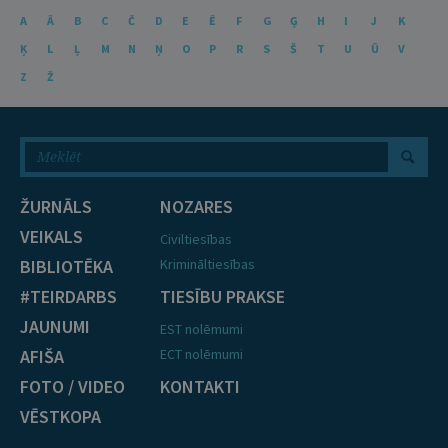
A
Ā
B
C
Č
D
E
Ē
F
G
Ģ
H
I
J
K
Ķ
L
Ļ
M
N
Ņ
O
P
R
S
Š
T
U
Ū
V
Z
Ž
ŽURNĀLS
NOZARES
VEIKALS
Civiltiesības
BIBLIOTĒKA
Krimināltiesības
#TEIRDARBS
TIESĪBU PRAKSE
JAUNUMI
EST nolēmumi
AFIŠA
ECT nolēmumi
FOTO / VIDEO
KONTAKTI
VĒSTKOPA