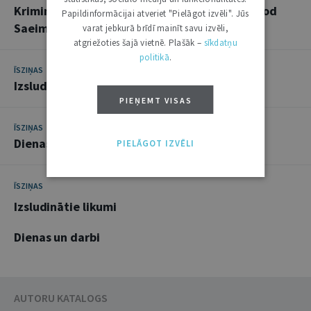
Kriminālprocesa likuma projektu valdība nodod
Papildinformācijai atveriet "Pielāgot izvēli". Jūs
Saeimas lemšanai
varat jebkurā brīdī mainīt savu izvēli,
atgriežoties šajā vietnē. Plašāk –
sīkdatņu
politikā
.
ĪSZIŅAS
Izsludinātie likumi
PIEŅEMT VISAS
ĪSZIŅAS
Dienas un darbi
PIELĀGOT IZVĒLI
ĪSZIŅAS
Izsludinātie likumi
Dienas un darbi
AUTORU KATALOGS