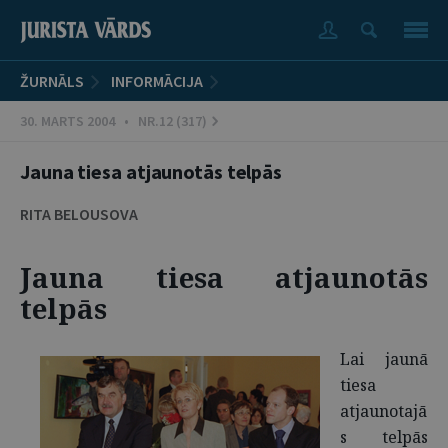
ŽURNĀLS
INFORMĀCIJA
30. MARTS 2004 • NR.12 (317)
Jauna tiesa atjaunotās telpās
RITA BELOUSOVA
Jauna tiesa atjaunotās
telpās
Lai jaunā
tiesa
atjaunotajā
s telpās