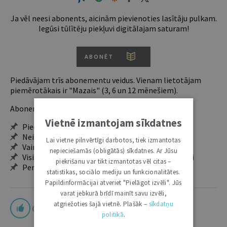
Ja vēl neesi abonents, aicinām pievienoties lasītāju pulkam.
Iegūsi tūlītēju piekļuvi digitālajam saturam!
ABONĒT
Piedāvājam trīs abonementu veidus. Vienam lietotājam
piemērotākais ir "Mazais" (3, 6 un 12 mēnešiem).
Abonentu ieguvumi:
Vietnē izmantojam sīkdatnes
Pieeja jaunākajam izdevumam
Neierobežota pieeja arhīvam – 24 h/7 d.
Lai vietne pilnvērtīgi darbotos, tiek izmantotas
Vairāk nekā 18 000 rakstu un 2000 autoru
nepieciešamās (obligātās) sīkdatnes. Ar Jūsu
Visi tematiskie numuri un ikgadējie grāmatžurnāli
piekrišanu var tikt izmantotas vēl citas –
Personalizētās iespējas – piezīmes, citāti, mapes
statistikas, sociālo mediju un funkcionalitātes.
Papildinformācijai atveriet "Pielāgot izvēli". Jūs
varat jebkurā brīdī mainīt savu izvēli,
atgriežoties šajā vietnē. Plašāk –
sīkdatņu
0
politikā
.