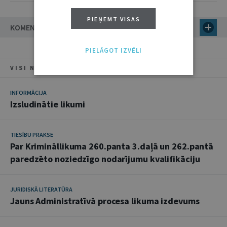
PIEŅEMT VISAS
KOMENTĀRI
PIELĀGOT IZVĒLI
VISI NUMURA RAKSTI
INFORMĀCIJA
Izsludinātie likumi
TIESĪBU PRAKSE
Par Krimināllikuma 260.panta 3.daļā un 262.pantā
paredzēto noziedzīgo nodarījumu kvalifikāciju
JURIDISKĀ LITERATŪRA
Jauns Administratīvā procesa likuma izdevums