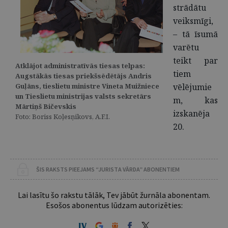
strādātu
veiksmīgi,
– tā īsumā
varētu
teikt par
Atklājot administratīvās tiesas telpas:
tiem
Augstākās tiesas priekšsēdētājs Andris
Guļāns, tieslietu ministre Vineta Muižniece
vēlējumie
un Tieslietu ministrijas valsts sekretārs
m, kas
Mārtiņš Bičevskis
izskanēja
Foto: Boriss Koļesņikovs, A.F.I.
20.
ŠIS RAKSTS PIEEJAMS “JURISTA VĀRDA” ABONENTIEM
Lai lasītu šo rakstu tālāk, Tev jābūt žurnāla abonentam.
Esošos abonentus lūdzam autorizēties: