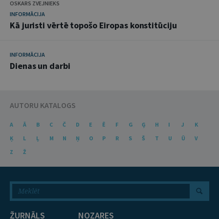
OSKARS ZVEJNIEKS
INFORMĀCIJA
Kā juristi vērtē topošo Eiropas konstitūciju
INFORMĀCIJA
Dienas un darbi
AUTORU KATALOGS
A
Ā
B
C
Č
D
E
Ē
F
G
Ģ
H
I
J
K
Ķ
L
Ļ
M
N
Ņ
O
P
R
S
Š
T
U
Ū
V
Z
Ž
ŽURNĀLS
NOZARES