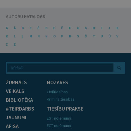
AUTORU KATALOGS
A
Ā
B
C
Č
D
E
Ē
F
G
Ģ
H
I
J
K
Ķ
L
Ļ
M
N
Ņ
O
P
R
S
Š
T
U
Ū
V
Z
Ž
ŽURNĀLS
NOZARES
VEIKALS
Civiltiesības
BIBLIOTĒKA
Krimināltiesības
#TEIRDARBS
TIESĪBU PRAKSE
JAUNUMI
EST nolēmumi
AFIŠA
ECT nolēmumi