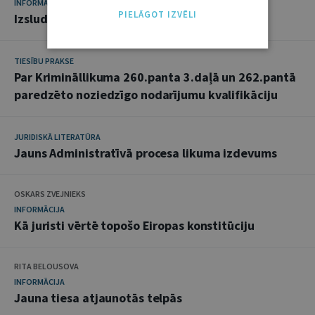
INFORMĀCIJA
PIELĀGOT IZVĒLI
Izsludinātie likumi
TIESĪBU PRAKSE
Par Krimināllikuma 260.panta 3.daļā un 262.pantā
paredzēto noziedzīgo nodarījumu kvalifikāciju
JURIDISKĀ LITERATŪRA
Jauns Administratīvā procesa likuma izdevums
OSKARS ZVEJNIEKS
INFORMĀCIJA
Kā juristi vērtē topošo Eiropas konstitūciju
RITA BELOUSOVA
INFORMĀCIJA
Jauna tiesa atjaunotās telpās