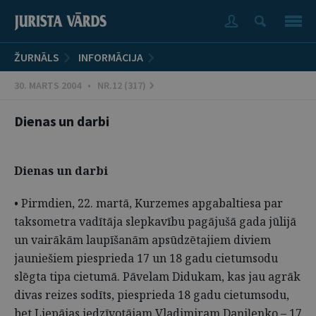
ŽURNĀLS
INFORMĀCIJA
30. MARTS 2004 • NR.12 (317)
Dienas un darbi
Dienas un darbi
• Pirmdien, 22. martā, Kurzemes apgabaltiesa par
taksometra vadītāja slepkavību pagājušā gada jūlijā
un vairākām laupīšanām apsūdzētajiem diviem
jauniešiem piesprieda 17 un 18 gadu cietumsodu
slēgta tipa cietumā. Pāvelam Didukam, kas jau agrāk
divas reizes sodīts, piesprieda 18 gadu cietumsodu,
bet Liepājas iedzīvotājam Vladimiram Daņiļenko – 17