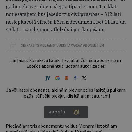
gadu nebrīvē, abiem slēgta tipa cietumā. Turklāt
notiesātajiem būs jāsedz trīs civilprasības – 312 lati
noslepkavotā vīrieša bēru izdevumiem, bet 11 lati un
46 lati – zaudējumu atlīdzībai par laupīšanu.
ŠIS RAKSTS PIEEJAMS “JURISTA VĀRDA” ABONENTIEM
Lai lasītu šo rakstu tālāk, Tev jābūt žurnāla abonentam.
Esošos abonentus lūdzam autorizēties:
Ja vēl neesi abonents, aicinām pievienoties lasītāju pulkam.
Iegūsi tūlītēju piekļuvi digitālajam saturam!
ABONĒT
Piedāvājam trīs abonementu veidus. Vienam lietotājam
piemērotākais ir "Mazais" (3, 6 un 12 mēnešiem).