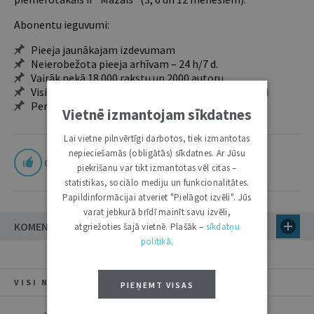
Abonentu ieguvumi:
Pieeja jaunākajam izdevumam
Neierobežota pieeja arhīvam – 24 h/7 d.
Vairāk nekā 18 000 rakstu un 2000 autoru
Visi tematiskie numuri un ikgadējie grāmatžurnāli
Personalizētās iespējas – piezīmes, citāti, mapes
Vietnē izmantojam sīkdatnes
Lai vietne pilnvērtīgi darbotos, tiek izmantotas
nepieciešamās (obligātās) sīkdatnes. Ar Jūsu
0
piekrišanu var tikt izmantotas vēl citas –
statistikas, sociālo mediju un funkcionalitātes.
Papildinformācijai atveriet "Pielāgot izvēli". Jūs
varat jebkurā brīdī mainīt savu izvēli,
KOMENTĀRI
atgriežoties šajā vietnē. Plašāk –
sīkdatņu
politikā
.
VISI NUMURA RAKSTI
PIEŅEMT VISAS