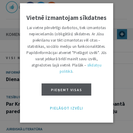
0
Vietnē izmantojam sīkdatnes
Lai vietne pilnvērtīgi darbotos, tiek izmantotas
KOMENTĀRI
nepieciešamās (obligātās) sīkdatnes. Ar Jūsu
piekrišanu var tikt izmantotas vēl citas –
statistikas, sociālo mediju un funkcionalitātes.
Papildinformācijai atveriet "Pielāgot izvēli". Jūs
VISI NUMURA RAKSTI
varat jebkurā brīdī mainīt savu izvēli,
atgriežoties šajā vietnē. Plašāk –
sīkdatņu
politikā
.
INFORMĀCIJA
Dienas un darbi
PIEŅEMT VISAS
TIESĪBU PRAKSE
Par Krimināllikuma 260.panta 3.daļā un 262.pantā
PIELĀGOT IZVĒLI
paredzēto noziedzīgo nodarījumu kvalifikāciju
JURIDISKĀ LITERATŪRA