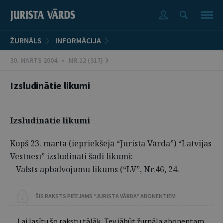
ŽURNĀLS
INFORMĀCIJA
30. MARTS 2004 • NR.12 (317)
Izsludinātie likumi
Izsludinātie likumi
Kopš 23. marta (iepriekšējā “Jurista Vārda”) “Latvijas
Vēstnesī” izsludināti šādi likumi:
– Valsts apbalvojumu likums (“LV”, Nr.46, 24.
ŠIS RAKSTS PIEEJAMS “JURISTA VĀRDA” ABONENTIEM
Lai lasītu šo rakstu tālāk, Tev jābūt žurnāla abonentam.