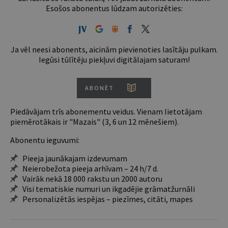
Esošos abonentus lūdzam autorizēties:
Ja vēl neesi abonents, aicinām pievienoties lasītāju pulkam.
Iegūsi tūlītēju piekļuvi digitālajam saturam!
ABONĒT
Piedāvājam trīs abonementu veidus. Vienam lietotājam
piemērotākais ir "Mazais" (3, 6 un 12 mēnešiem).
Abonentu ieguvumi:
Pieeja jaunākajam izdevumam
Neierobežota pieeja arhīvam – 24 h/7 d.
Vairāk nekā 18 000 rakstu un 2000 autoru
Visi tematiskie numuri un ikgadējie grāmatžurnāli
Personalizētās iespējas – piezīmes, citāti, mapes