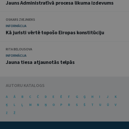
Jauns Administratīvā procesa likuma izdevums
OSKARS ZVEJNIEKS
INFORMĀCIJA
Kā juristi vērtē topošo Eiropas konstitūciju
RITA BELOUSOVA
INFORMĀCIJA
Jauna tiesa atjaunotās telpās
AUTORU KATALOGS
A
Ā
B
C
Č
D
E
Ē
F
G
Ģ
H
I
J
K
Ķ
L
Ļ
M
N
Ņ
O
P
R
S
Š
T
U
Ū
V
Z
Ž