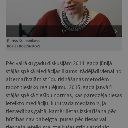
1/3
Boriss Koļesņikovs
BORISS KOĻESŅIKOVS
Pēc vairāku gadu diskusijām 2014. gada jūnijā
stājās spēkā Mediācijas likums, tādējādi vienai no
alternatīvajām strīdu risināšanas metodēm
radot tiesisko regulējumu. 2015. gada janvārī
stājās spēkā tiesību normas, kas paredzēja tiesas
ieteikto mediāciju, kuru vada mediators, ja
tiesvedības gaitā, kamēr lietas izskatīšana pēc
būtības nav pabeigta, puses pēc tiesas vai
tiesneša ieteikuma izteikušas gribu atrisināt