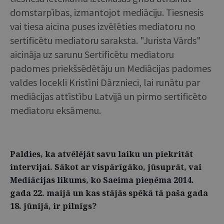
domstarpības, izmantojot mediāciju. Tiesnesis
vai tiesa aicina puses izvēlēties mediatoru no
sertificētu mediatoru saraksta. "Jurista Vārds"
aicināja uz sarunu Sertificētu mediatoru
padomes priekšsēdētāju un Mediācijas padomes
valdes locekli Kristīni Dārznieci, lai runātu par
mediācijas attīstību Latvijā un pirmo sertificēto
mediatoru eksāmenu.
Paldies, ka atvēlējāt savu laiku un piekritāt
intervijai. Sākot ar vispārīgāko, jūsuprāt, vai
Mediācijas likums, ko Saeima pieņēma 2014.
gada 22. maijā un kas stājās spēkā tā paša gada
18. jūnijā, ir pilnīgs?