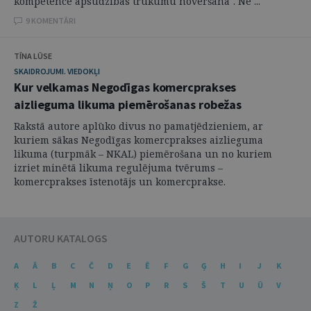
kompetence apsūdzības trūkumu novēršanā". Ne ...
9 KOMENTĀRI
TĪNA LŪSE
SKAIDROJUMI. VIEDOKĻI
Kur velkamas Negodīgas komercprakses
aizlieguma likuma piemērošanas robežas
Rakstā autore aplūko divus no pamatjēdzieniem, ar
kuriem sākas Negodīgas komercprakses aizlieguma
likuma (turpmāk – NKAL) piemērošana un no kuriem
izriet minētā likuma regulējuma tvērums –
komercprakses īstenotājs un komercprakse.
AUTORU KATALOGS
A
Ā
B
C
Č
D
E
Ē
F
G
Ģ
H
I
J
K
Ķ
L
Ļ
M
N
Ņ
O
P
R
S
Š
T
U
Ū
V
Z
Ž