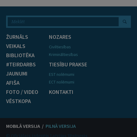
ŽURNĀLS
NOZARES
VEIKALS
Civiltiesības
BIBLIOTĒKA
Krimināltiesības
#TEIRDARBS
TIESĪBU PRAKSE
JAUNUMI
EST nolēmumi
AFIŠA
ECT nolēmumi
FOTO / VIDEO
KONTAKTI
VĒSTKOPA
MOBILĀ VERSIJA /
PILNĀ VERSIJA
© Oficiālais izdevējs Latvijas Vēstnesis