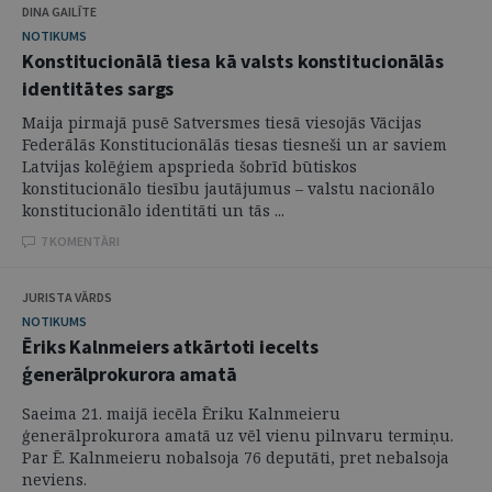
DINA GAILĪTE
NOTIKUMS
Konstitucionālā tiesa kā valsts konstitucionālās
identitātes sargs
Maija pirmajā pusē Satversmes tiesā viesojās Vācijas
Federālās Konstitucionālās tiesas tiesneši un ar saviem
Latvijas kolēģiem apsprieda šobrīd būtiskos
konstitucionālo tiesību jautājumus – valstu nacionālo
konstitucionālo identitāti un tās ...
7 KOMENTĀRI
JURISTA VĀRDS
NOTIKUMS
Ēriks Kalnmeiers atkārtoti iecelts
ģenerālprokurora amatā
Saeima 21. maijā iecēla Ēriku Kalnmeieru
ģenerālprokurora amatā uz vēl vienu pilnvaru termiņu.
Par Ē. Kalnmeieru nobalsoja 76 deputāti, pret nebalsoja
neviens.