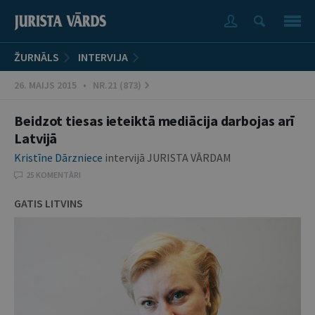
ŽURNĀLS
INTERVIJA
26. MAIJS 2015 • NR.21 (873)
Beidzot tiesas ieteiktā mediācija darbojas arī
Latvijā
Kristīne Dārzniece
intervijā JURISTA VĀRDAM
25 KOMENTĀRI
GATIS LITVINS