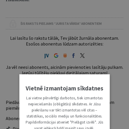
ŠIS RAKSTS PIEEJAMS “JURISTA VĀRDA” ABONENTIEM
Lai lasītu šo rakstu tālāk, Tev jābūt žurnāla abonentam.
Esošos abonentus lūdzam autorizēties:
Ja vēl neesi abonents, aicinām pievienoties lasītāju pulkam.
Iegūsi tūlītēju piekļuvi digitālajam saturam!
Vietnē izmantojam sīkdatnes
ABONĒT
Lai vietne pilnvērtīgi darbotos, tiek izmantotas
Piedāvājam trīs abonementu veidus. Vienam lietotājam
nepieciešamās (obligātās) sīkdatnes. Ar Jūsu
piemērotākais ir "Mazais" (3, 6 un 12 mēnešiem).
piekrišanu var tikt izmantotas vēl citas –
statistikas, sociālo mediju un funkcionalitātes.
Abonentu ieguvumi:
Papildinformācijai atveriet "Pielāgot izvēli". Jūs
Pieeja jaunākajam izdevumam
varat jebkurā brīdī mainīt savu izvēli,