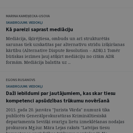
MARINA KAMEŅECKA-USOVA
SKAIDROJUMI. VIEDOKĻI
Kā pareizi saprast mediāciju
Mediācija, šķīrējtiesa, ombuds un arī strukturētās
sarunas tiek uzskatītas par alternatīvu strīdu izšķiršanas
kārtību (Alternative Dispute Resolution – ADR).1 Tomēr
būtiskas iezīmes ļauj atšķirt mediāciju no citām ADR
formām. Mediācija balstīta uz ...
EGONS RUSANOVS
SKAIDROJUMI. VIEDOKĻI
Daži iebildumi par jautājumiem, kas skar tiesu
kompetenci apsūdzības trūkumu novēršanā
2015. gada 20. janvāra "Jurista Vārda" numurā tika
publicēts Ģenerālprokuratūras Krimināltiesiskā
departamenta Sevišķi svarīgu lietu izmeklēšanas nodaļas
prokurora Mg.iur. Māra Lejas raksts "Latvijas tiesu