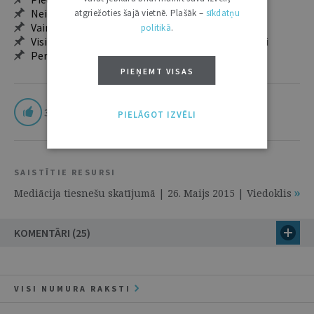
Neierobežota pieeja arhīvam – 24 h/7 d.
atgriežoties šajā vietnē. Plašāk –
sīkdatņu
Vairāk nekā 18 000 rakstu un 2000 autoru
politikā
.
Visi tematiskie numuri un ikgadējie grāmatžurnāli
Personalizētās iespējas – piezīmes, citāti, mapes
PIEŅEMT VISAS
3
PIELĀGOT IZVĒLI
SAISTĪTIE RESURSI
Mediācija tiesnešu skatījumā | 26. Maijs 2015 | Viedoklis
KOMENTĀRI (25)
VISI NUMURA RAKSTI