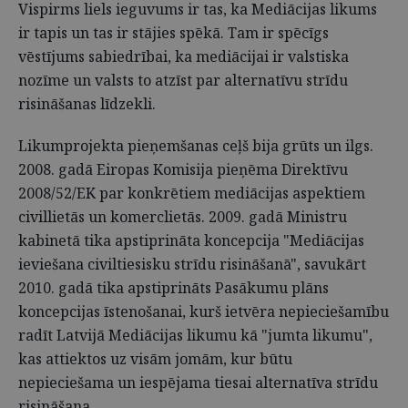
Vispirms liels ieguvums ir tas, ka Mediācijas likums
ir tapis un tas ir stājies spēkā. Tam ir spēcīgs
vēstījums sabiedrībai, ka mediācijai ir valstiska
nozīme un valsts to atzīst par alternatīvu strīdu
risināšanas līdzekli.
Likumprojekta pieņemšanas ceļš bija grūts un ilgs.
2008. gadā Eiropas Komisija pieņēma Direktīvu
2008/52/EK par konkrētiem mediācijas aspektiem
civillietās un komerclietās. 2009. gadā Ministru
kabinetā tika apstiprināta koncepcija "Mediācijas
ieviešana civiltiesisku strīdu risināšanā", savukārt
2010. gadā tika apstiprināts Pasākumu plāns
koncepcijas īstenošanai, kurš ietvēra nepieciešamību
radīt Latvijā Mediācijas likumu kā "jumta likumu",
kas attiektos uz visām jomām, kur būtu
nepieciešama un iespējama tiesai alternatīva strīdu
risināšana.