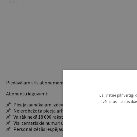
Piedāvājam trīs abonementu veidus. Vienam lietotājam piemēro
Abonentu ieguvumi:
Lai vietne pilnvērtīg
vēl citas – statisti
Pieeja jaunākajam izdevumam
Neierobežota pieeja arhīvam – 24 h/7 d.
Vairāk nekā 18 000 rakstu un 2000 autoru
Visi tematiskie numuri un ikgadējie grāmatžurnāli
Personalizētās iespējas – piezīmes, citāti, mapes