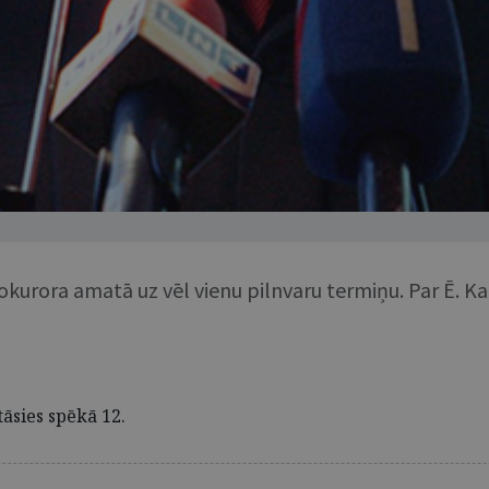
okurora amatā uz vēl vienu pilnvaru termiņu. Par Ē. K
āsies spēkā 12.