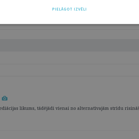
PIELĀGOT IZVĒLI
ā
ediācijas likums, tādējādi vienai no alternatīvajām strīdu risin