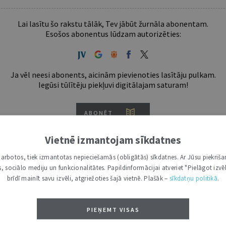
Lai lasītu šo rakstu tālāk, Tev jābūt žurnāla abonentam.
Esošos abonentus lūdzam autorizēties:
Ja vēl neesi abonents, aicinām pievienoties lasītāju pulkam.
Iegūsi tūlītēju piekļuvi digitālajam saturam!
ABONĒT
tākais ir "Mazais" (3, 6 un 12 mēnešiem).
Vietnē izmantojam sīkdatnes
i darbotos, tiek izmantotas nepieciešamās (obligātās) sīkdatnes. Ar Jūsu piekriša
kas, sociālo mediju un funkcionalitātes. Papildinformācijai atveriet "Pielāgot izvēl
brīdī mainīt savu izvēli, atgriežoties šajā vietnē. Plašāk –
sīkdatņu politikā
.
PIEŅEMT VISAS