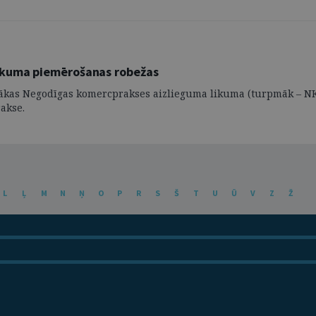
ikuma piemērošanas robežas
sākas Negodīgas komercprakses aizlieguma likuma (turpmāk – N
akse.
L
Ļ
M
N
Ņ
O
P
R
S
Š
T
U
Ū
V
Z
Ž