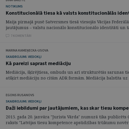
NOTIKUMS
Konstitucionālā tiesa kā valsts konstitucionālās iden
Maija pirmajā pusē Satversmes tiesā viesojās Vācijas Federālā
jautājumus – valstu nacionālo konstitucionālo identitāti un tās
7 KOMENTĀRI
MARINA KAMEŅECKA-USOVA
SKAIDROJUMI. VIEDOKĻI
Kā pareizi saprast mediāciju
Mediācija, šķīrējtiesa, ombuds un arī strukturētās sarunas ti
atšķirt mediāciju no citām ADR formām. Mediācija balstīta uz .
EGONS RUSANOVS
SKAIDROJUMI. VIEDOKĻI
Daži iebildumi par jautājumiem, kas skar tiesu kom
2015. gada 20. janvāra "Jurista Vārda" numurā tika publicēt
raksts "Latvijas tiesu kompetence apsūdzības trūkumu novērša