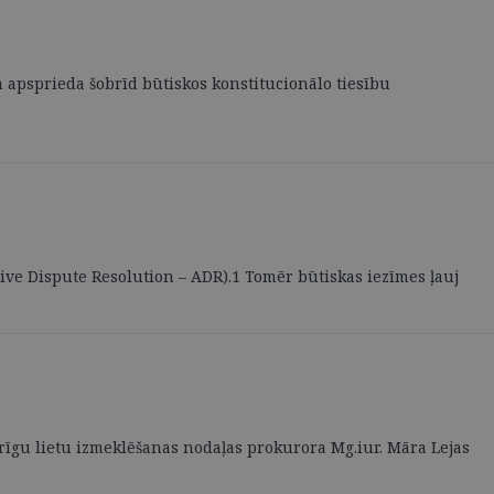
m apsprieda šobrīd būtiskos konstitucionālo tiesību
tive Dispute Resolution – ADR).1 Tomēr būtiskas iezīmes ļauj
rīgu lietu izmeklēšanas nodaļas prokurora Mg.iur. Māra Lejas