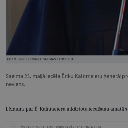
FOTO: ERNESTS DINKA, SAEIMAS KANCELEJA
Saeima 21. maijā iecēla Ēriku Kalnmeieru ģenerālpr
neviens.
Lēmums par Ē. Kalnmeiera atkārtotu iecelšanu amatā st
ŠIS RAKSTS PIEEJAMS “JURISTA VĀRDA” ABONENTIEM