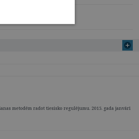
āšanas metodēm radot tiesisko regulējumu. 2015. gada janvārī