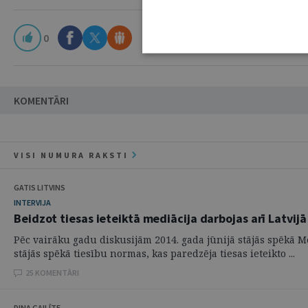
0
KOMENTĀRI
VISI NUMURA RAKSTI
GATIS LITVINS
INTERVIJA
Beidzot tiesas ieteiktā mediācija darbojas arī Latvij
Pēc vairāku gadu diskusijām 2014. gada jūnijā stājās spēkā M
stājās spēkā tiesību normas, kas paredzēja tiesas ieteikto ...
25 KOMENTĀRI
DINA GAILĪTE