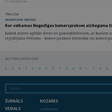
9 KOMENTĀRI
TĪNA LŪSE
SKAIDROJUMI. VIEDOKĻI
Kur velkamas Negodīgas komercprakses aizlieguma l
Rakstā autore aplūko divus no pamatjēdzieniem, ar kuriem 
regulējuma tvērums – komercprakses īstenotājs un komercpr
AUTORU KATALOGS
A
Ā
B
C
Č
D
E
Ē
F
G
Ģ
H
I
J
K
Ķ
ŽURNĀLS
NOZARES
VEIKALS
Civiltiesības