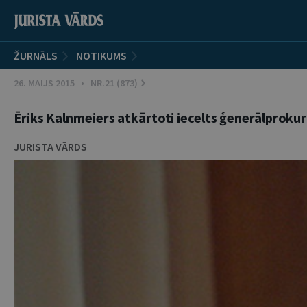
ŽURNĀLS
NOTIKUMS
26. MAIJS 2015 • NR.21 (873)
Ēriks Kalnmeiers atkārtoti iecelts ģenerālprok
JURISTA VĀRDS