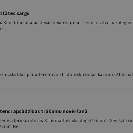
titātes sargs
s Konstitucionālās tiesas tiesneši un ar saviem Latvijas kolēģie
 ...
ek uzskatītas par alternatīvu strīdu izšķiršanas kārtību (Alterna
..
petenci apsūdzības trūkumu novēršanā
s Ģenerālprokuratūras Krimināltiesiskā departamenta Sevišķi sva
nā". Ne ...