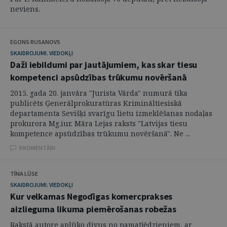
neviens.
EGONS RUSANOVS
SKAIDROJUMI. VIEDOKĻI
Daži iebildumi par jautājumiem, kas skar tiesu
kompetenci apsūdzības trūkumu novēršanā
2015. gada 20. janvāra "Jurista Vārda" numurā tika
publicēts Ģenerālprokuratūras Krimināltiesiskā
departamenta Sevišķi svarīgu lietu izmeklēšanas nodaļas
prokurora Mg.iur. Māra Lejas raksts "Latvijas tiesu
kompetence apsūdzības trūkumu novēršanā". Ne ...
9 KOMENTĀRI
TĪNA LŪSE
SKAIDROJUMI. VIEDOKĻI
Kur velkamas Negodīgas komercprakses
aizlieguma likuma piemērošanas robežas
Rakstā autore aplūko divus no pamatjēdzieniem, ar