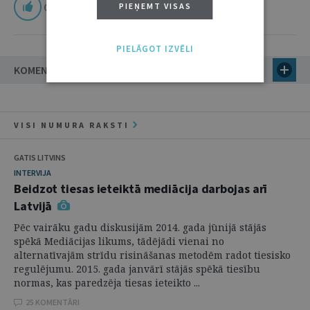
0
PIEŅEMT VISAS
PIELĀGOT IZVĒLI
KOMENTĀRI
VISI NUMURA RAKSTI
GATIS LITVINS
INTERVIJA
Beidzot tiesas ieteiktā mediācija darbojas arī
Latvijā
Pēc vairāku gadu diskusijām 2014. gada jūnijā stājās
spēkā Mediācijas likums, tādējādi vienai no
alternatīvajām strīdu risināšanas metodēm radot tiesisko
regulējumu. 2015. gada janvārī stājās spēkā tiesību
normas, kas paredzēja tiesas ieteikto ...
25 KOMENTĀRI