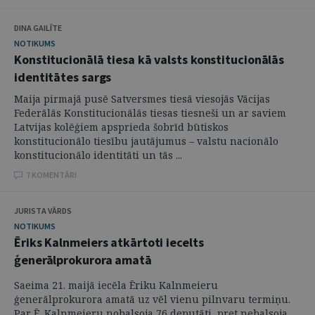
DINA GAILĪTE
NOTIKUMS
Konstitucionālā tiesa kā valsts konstitucionālās
identitātes sargs
Maija pirmajā pusē Satversmes tiesā viesojās Vācijas
Federālās Konstitucionālās tiesas tiesneši un ar saviem
Latvijas kolēģiem apsprieda šobrīd būtiskos
konstitucionālo tiesību jautājumus – valstu nacionālo
konstitucionālo identitāti un tās ...
7 KOMENTĀRI
JURISTA VĀRDS
NOTIKUMS
Ēriks Kalnmeiers atkārtoti iecelts
ģenerālprokurora amatā
Saeima 21. maijā iecēla Ēriku Kalnmeieru
ģenerālprokurora amatā uz vēl vienu pilnvaru termiņu.
Par Ē. Kalnmeieru nobalsoja 76 deputāti, pret nebalsoja