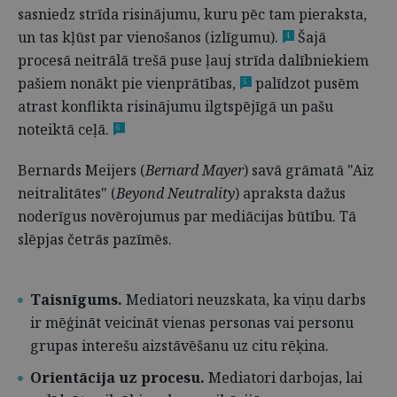
sasniedz strīda risinājumu, kuru pēc tam pieraksta,
un tas kļūst par vienošanos (izlīgumu).
Šajā
4
procesā neitrālā trešā puse ļauj strīda dalībniekiem
pašiem nonākt pie vienprātības,
palīdzot pusēm
5
atrast konflikta risinājumu ilgtspējīgā un pašu
noteiktā ceļā.
6
Bernards Meijers (
Bernard Mayer
) savā grāmatā "Aiz
neitralitātes" (
Beyond Neutrality
) apraksta dažus
noderīgus novērojumus par mediācijas būtību. Tā
slēpjas četrās pazīmēs.
Taisnīgums.
Mediatori neuzskata, ka viņu darbs
ir mēģināt veicināt vienas personas vai personu
grupas interešu aizstāvēšanu uz citu rēķina.
Orientācija uz procesu.
Mediatori darbojas, lai