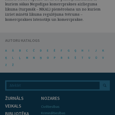
kuriem sākas Negodīgas komercprakses aizlieguma
likuma (turpmāk – NKAL) piemērošana un no kuriem
izriet minētā likuma regulējuma tvērums –
komercprakses īstenotājs un komercprakse.
AUTORU KATALOGS
A
Ā
B
C
Č
D
E
Ē
F
G
Ģ
H
I
J
K
Ķ
L
Ļ
M
N
Ņ
O
P
R
S
Š
T
U
Ū
V
Z
Ž
ŽURNĀLS
NOZARES
VEIKALS
Civiltiesības
BIBLIOTĒKA
Krimināltiesības