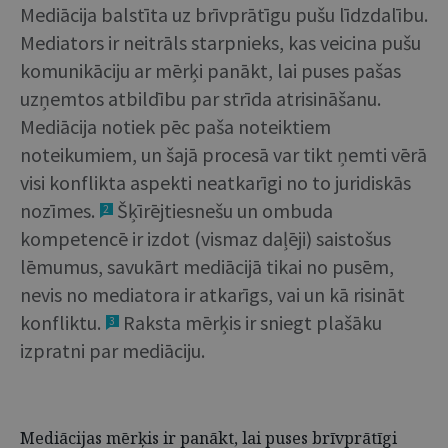
Mediācija balstīta uz brīvprātīgu pušu līdzdalību.
Mediators ir neitrāls starpnieks, kas veicina pušu
komunikāciju ar mērķi panākt, lai puses pašas
uzņemtos atbildību par strīda atrisināšanu.
Mediācija notiek pēc paša noteiktiem
noteikumiem, un šajā procesā var tikt ņemti vērā
visi konflikta aspekti neatkarīgi no to juridiskās
nozīmes.
Šķīrējtiesnešu un ombuda
2
kompetencē ir izdot (vismaz daļēji) saistošus
lēmumus, savukārt mediācijā tikai no pusēm,
nevis no mediatora ir atkarīgs, vai un kā risināt
konfliktu.
Raksta mērķis ir sniegt plašāku
3
izpratni par mediāciju.
Mediācijas mērķis ir panākt, lai puses brīvprātīgi