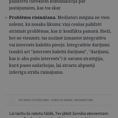
palīdzētu cilvēkiem komunikācijā par
jautājumiem, kas tos skar.
Problēmu risināšana.
Mediatori mēģina ne vien
nolemt, kā nosaka likums; viņi cenšas palīdzēt
atrisināt problēmas, kas ir konflikta pamatā. Bieži,
bet ne vienmēr, tas nozīmē izmantot integratīvu
vai interesēs balstītu pieeju. Integratīvie darījumi
(saukti arī "interesēs balstīti darījumi", "darījumi,
kas ir abu pušu interesēs") ir sarunu stratēģija,
kurā puses sadarbojas, lai atrastu abpusēji
izdevīgu strīda risinājumu.
ŠIS RAKSTS PIEEJAMS “JURISTA VĀRDA” ABONENTIEM
Lai lasītu šo rakstu tālāk, Tev jābūt žurnāla abonentam.