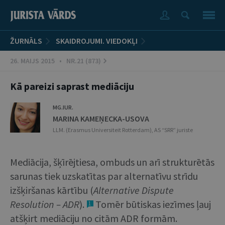
ŽURNĀLS
SKAIDROJUMI. VIEDOKĻI
26. MAIJS 2015 • NR.21 (873)
Kā pareizi saprast mediāciju
MG.IUR.
MARINA KAMEŅECKA-USOVA
LLM. (Erasmus Universiteit Rotterdam), AS “SRR” juriste
Mediācija, šķīrējtiesa, ombuds un arī strukturētās
sarunas tiek uzskatītas par alternatīvu strīdu
izšķiršanas kārtību (
Alternative
Dispute
Resolution – ADR
).
Tomēr būtiskas iezīmes ļauj
1
atšķirt mediāciju no citām ADR formām.