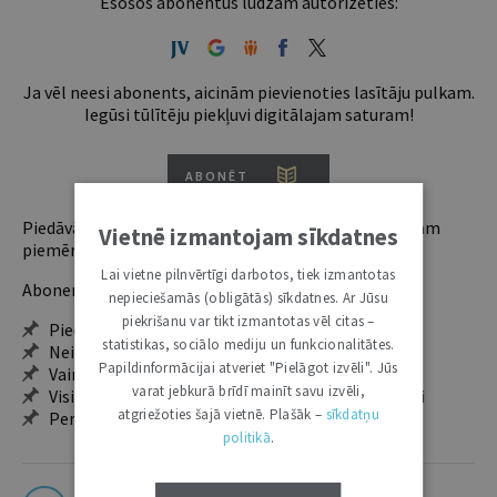
Esošos abonentus lūdzam autorizēties:
Ja vēl neesi abonents, aicinām pievienoties lasītāju pulkam.
Iegūsi tūlītēju piekļuvi digitālajam saturam!
ABONĒT
Piedāvājam trīs abonementu veidus. Vienam lietotājam
Vietnē izmantojam sīkdatnes
piemērotākais ir "Mazais" (3, 6 un 12 mēnešiem).
Lai vietne pilnvērtīgi darbotos, tiek izmantotas
Abonentu ieguvumi:
nepieciešamās (obligātās) sīkdatnes. Ar Jūsu
piekrišanu var tikt izmantotas vēl citas –
Pieeja jaunākajam izdevumam
statistikas, sociālo mediju un funkcionalitātes.
Neierobežota pieeja arhīvam – 24 h/7 d.
Papildinformācijai atveriet "Pielāgot izvēli". Jūs
Vairāk nekā 18 000 rakstu un 2000 autoru
varat jebkurā brīdī mainīt savu izvēli,
Visi tematiskie numuri un ikgadējie grāmatžurnāli
atgriežoties šajā vietnē. Plašāk –
sīkdatņu
Personalizētās iespējas – piezīmes, citāti, mapes
politikā
.