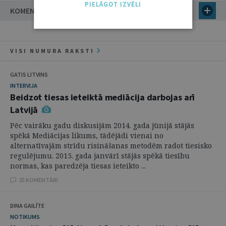
PIELĀGOT IZVĒLI
KOMENTĀRI (9)
VISI NUMURA RAKSTI
GATIS LITVINS
INTERVIJA
Beidzot tiesas ieteiktā mediācija darbojas arī
Latvijā
Pēc vairāku gadu diskusijām 2014. gada jūnijā stājās
spēkā Mediācijas likums, tādējādi vienai no
alternatīvajām strīdu risināšanas metodēm radot tiesisko
regulējumu. 2015. gada janvārī stājās spēkā tiesību
normas, kas paredzēja tiesas ieteikto ...
25 KOMENTĀRI
DINA GAILĪTE
NOTIKUMS