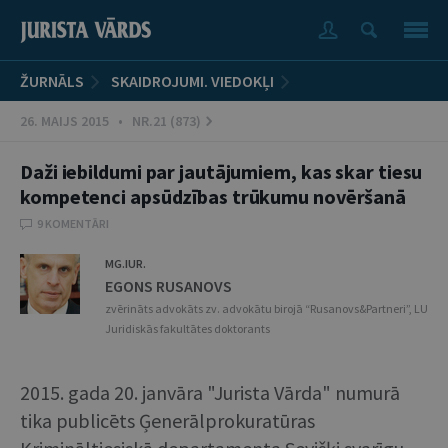
ŽURNĀLS
SKAIDROJUMI. VIEDOKĻI
26. MAIJS 2015 • NR.21 (873)
Daži iebildumi par jautājumiem, kas skar tiesu
kompetenci apsūdzības trūkumu novēršanā
9 KOMENTĀRI
MG.IUR.
EGONS RUSANOVS
zvērināts advokāts zv. advokātu birojā “Rusanovs&Partneri”, LU
Juridiskās fakultātes doktorants
2015. gada 20. janvāra "Jurista Vārda" numurā
tika publicēts Ģenerālprokuratūras