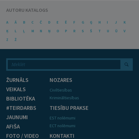
AUTORU KATALOGS
A
Ā
B
C
Č
D
E
Ē
F
G
Ģ
H
I
J
K
Ķ
L
Ļ
M
N
Ņ
O
P
R
S
Š
T
U
Ū
V
Z
Ž
ŽURNĀLS
NOZARES
VEIKALS
Civiltiesības
BIBLIOTĒKA
Krimināltiesības
#TEIRDARBS
TIESĪBU PRAKSE
JAUNUMI
EST nolēmumi
AFIŠA
ECT nolēmumi
FOTO / VIDEO
KONTAKTI