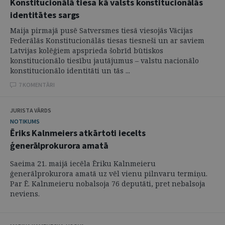
Konstitucionālā tiesa kā valsts konstitucionālās
identitātes sargs
Maija pirmajā pusē Satversmes tiesā viesojās Vācijas
Federālās Konstitucionālās tiesas tiesneši un ar saviem
Latvijas kolēģiem apsprieda šobrīd būtiskos
konstitucionālo tiesību jautājumus – valstu nacionālo
konstitucionālo identitāti un tās ...
7 KOMENTĀRI
JURISTA VĀRDS
NOTIKUMS
Ēriks Kalnmeiers atkārtoti iecelts
ģenerālprokurora amatā
Saeima 21. maijā iecēla Ēriku Kalnmeieru
ģenerālprokurora amatā uz vēl vienu pilnvaru termiņu.
Par Ē. Kalnmeieru nobalsoja 76 deputāti, pret nebalsoja
neviens.