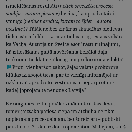
izmeklēšanas rezultāti (
netiek precizēta procesa
stadija – autora piezīme
) liecina, ka apsūdzētais ir
vainīgs (
netiek norādīts, kuram tā šķiet – autora
piezīme.
)? Tālāk ne bez zināmas skaudības piedevas
tiek rasta atbilde – izrādās tādās progresīvās valstīs
kā Vācija, Austrija un Šveice esot "rasts risinājums,
kā iztiesāšanas gaitā novēršama liekākā daļa
trūkumu, turklāt neatkarīgi no prokurora viedokļa".
Proti, vienkāršoti sakot, šajās valstīs prokurora
2
kļūdas izlabojot tiesa, par to vienīgi informējot un
uzklausot apsūdzēto. Vēstījums ir nepārprotams:
kādēļ joprojām tā nenotiek Latvijā?
Neraugoties uz turpmāko zināmu kritikas devu,
tomēr jāizsaka patiesa cieņa un atzinība ne tikai
nopietnam procesuālajam, bet šoreiz arī – publiski
pausto teorētisko uzskatu oponentam M. Lejam, kurš