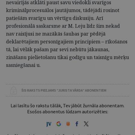
nevairījās atklāti paust savu viedokli svarīgos
kriminālprocesuālos jautājumos, tādējādi rosinot
patiešām svarīgu un vērtīgu diskusiju. Arī
profesionālā saskarsme ar M. Leju līdz šim nekad
nav raisījusi ne mazākās šaubas par pēdējā
deklarētajiem personīgajiem principiem – rīkošanos
tā, lai vēlāk pašam par sevi nebūtu jākaunas,
zināšanu pielietošanu tikai godīgu un taisnīgu mērķu
sasniegšanai u.
ŠIS RAKSTS PIEEJAMS “JURISTA VĀRDA” ABONENTIEM
Lai lasītu šo rakstu tālāk, Tev jābūt žurnāla abonentam.
Esošos abonentus lūdzam autorizēties: