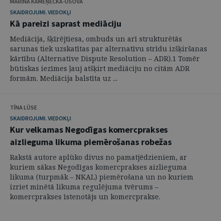
MARINA KAMEŅECKA-USOVA
SKAIDROJUMI. VIEDOKĻI
Kā pareizi saprast mediāciju
Mediācija, šķīrējtiesa, ombuds un arī strukturētās
sarunas tiek uzskatītas par alternatīvu strīdu izšķiršanas
kārtību (Alternative Dispute Resolution – ADR).1 Tomēr
būtiskas iezīmes ļauj atšķirt mediāciju no citām ADR
formām. Mediācija balstīta uz ...
TĪNA LŪSE
SKAIDROJUMI. VIEDOKĻI
Kur velkamas Negodīgas komercprakses
aizlieguma likuma piemērošanas robežas
Rakstā autore aplūko divus no pamatjēdzieniem, ar
kuriem sākas Negodīgas komercprakses aizlieguma
likuma (turpmāk – NKAL) piemērošana un no kuriem
izriet minētā likuma regulējuma tvērums –
komercprakses īstenotājs un komercprakse.