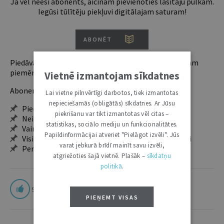
Ja vēl neesi abonents, aicinām pievienoties lasītāju pulkam.
Iegūsi tūlītēju piekļuvi digitālajam saturam!
ABONĒT
Piedāvājam trīs abonementu veidus. Vienam lietotājam
piemērotākais ir "Mazais" (3, 6 un 12 mēnešiem).
Vietnē izmantojam sīkdatnes
Abonentu ieguvumi:
Lai vietne pilnvērtīgi darbotos, tiek izmantotas
nepieciešamās (obligātās) sīkdatnes. Ar Jūsu
Pieeja jaunākajam izdevumam
piekrišanu var tikt izmantotas vēl citas –
Neierobežota pieeja arhīvam – 24 h/7 d.
statistikas, sociālo mediju un funkcionalitātes.
Vairāk nekā 18 000 rakstu un 2000 autoru
Papildinformācijai atveriet "Pielāgot izvēli". Jūs
Visi tematiskie numuri un ikgadējie grāmatžurnāli
varat jebkurā brīdī mainīt savu izvēli,
Personalizētās iespējas – piezīmes, citāti, mapes
atgriežoties šajā vietnē. Plašāk –
sīkdatņu
politikā
.
9
PIEŅEMT VISAS