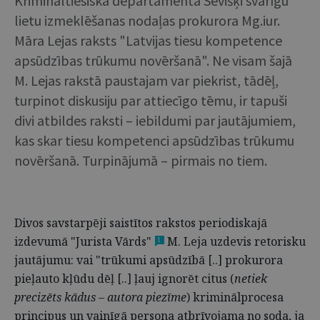
Krimināltiesiskā departamenta Sevišķi svarīgu
lietu izmeklēšanas nodaļas prokurora Mg.iur.
Māra Lejas raksts "Latvijas tiesu kompetence
apsūdzības trūkumu novēršanā". Ne visam šajā
M. Lejas rakstā paustajam var piekrist, tādēļ,
turpinot diskusiju par attiecīgo tēmu, ir tapuši
divi atbildes raksti – iebildumi par jautājumiem,
kas skar tiesu kompetenci apsūdzības trūkumu
novēršanā. Turpinājumā – pirmais no tiem.
Divos savstarpēji saistītos rakstos periodiskajā
izdevumā "Jurista Vārds"
M. Leja uzdevis retorisku
1
jautājumu: vai "trūkumi apsūdzībā [..] prokurora
pieļauto kļūdu dēļ [..] ļauj ignorēt citus (
netiek
precizēts kādus – autora piezīme
) kriminālprocesa
principus un vainīgā persona atbrīvojama no soda, ja