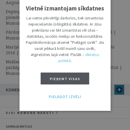
Augusts 2016 | Numura tēma
Vietnē izmantojam sīkdatnes
Dopinga kontroles procesā un rezultātu pārvaldībā
piemērojamās tiesību normas | 16. Augusts 2016 |
Lai vietne pilnvērtīgi darbotos, tiek izmantotas
Numura tēma
nepieciešamās (obligātās) sīkdatnes. Ar Jūsu
piekrišanu var tikt izmantotas vēl citas –
Pārdomas par sportu un dopingu | 16. Augusts 2016 |
statistikas, sociālo mediju un funkcionalitātes.
Numura tēma
Papildinformācijai atveriet "Pielāgot izvēli". Jūs
Marija Šarapova un meldonija skandāls | 16. Augusts
varat jebkurā brīdī mainīt savu izvēli,
2016 | Numura tēma
atgriežoties šajā vietnē. Plašāk –
sīkdatņu
politikā
.
Maklarena ziņojums par antidopinga procedūru
pārkāpumiem un tā juridiskās sekas | 16. Augusts 2016 |
Numura tēma
PIEŅEMT VISAS
KOMENTĀRI
PIELĀGOT IZVĒLI
VISI NUMURA RAKSTI
SANNIJA MATULE