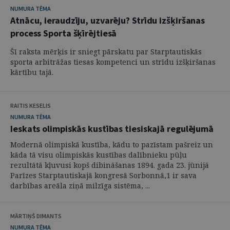
NUMURA TĒMA
Atnācu, ieraudzīju, uzvarēju? Strīdu izšķiršanas
process Sporta šķīrējtiesā
Šī raksta mērķis ir sniegt pārskatu par Starptautiskās
sporta arbitrāžas tiesas kompetenci un strīdu izšķiršanas
kārtību tajā.
RAITIS KESELIS
NUMURA TĒMA
Ieskats olimpiskās kustības tiesiskajā regulējumā
Modernā olimpiskā kustība, kādu to pazīstam pašreiz un
kāda tā visu olimpiskās kustības dalībnieku pūļu
rezultātā kļuvusi kopš dibināšanas 1894. gada 23. jūnijā
Parīzes Starptautiskajā kongresā Sorbonnā,1 ir sava
darbības areāla ziņā milzīga sistēma, ...
MĀRTIŅŠ DIMANTS
NUMURA TĒMA