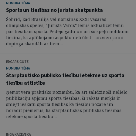
NUMURA TĒMA
Sports un tiesības no jurista skatpunkta
Šobrīd, kad Brazīlijā vēl norisinās XXXI vasaras
olimpiskās spēles, "Jurista Vārds" lēmis aktualizēt tēmu
par tiesībām sportā. Pēdējo gadu un arī šo spēļu notikumi
liecina, ka aplūkojamo aspektu netrūkst – aizvien jauni
dopinga skandāli ar tiem ...
EDGARS GŪTE
NUMURA TĒMA
Starptautisko publisko tiesību ietekme uz sporta
tiesību attīstību
Ņemot vērā praktisko nozīmību, kā arī salīdzinoši nelielo
publikāciju apjomu sporta tiesībās, šī raksta mērķis ir
sniegt ieskatu sporta tiesībās kā tiesību nozarē un
norādīt piemērus, kā starptautiskās publiskās tiesības
ietekmē sporta tiesību ...
INGA KAČEVSKA