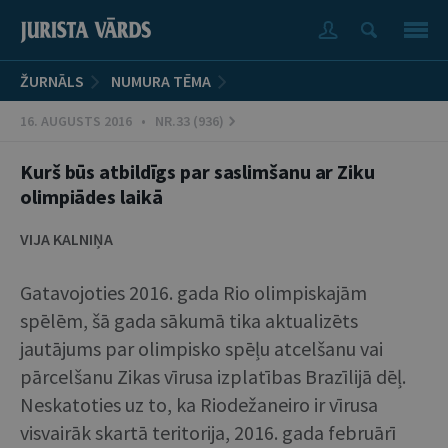
ŽURNĀLS
NUMURA TĒMA
16. AUGUSTS 2016 • NR.33 (936)
Kurš būs atbildīgs par saslimšanu ar Ziku
olimpiādes laikā
VIJA KALNIŅA
Gatavojoties 2016. gada Rio olimpiskajām
spēlēm, šā gada sākumā tika aktualizēts
jautājums par olimpisko spēļu atcelšanu vai
pārcelšanu Zikas vīrusa izplatības Brazīlijā dēļ.
Neskatoties uz to, ka Riodežaneiro ir vīrusa
visvairāk skartā teritorija, 2016. gada februārī