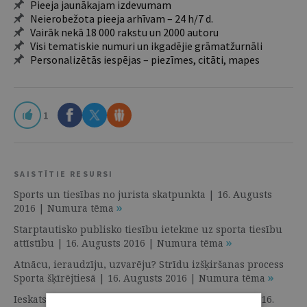
Pieeja jaunākajam izdevumam
Neierobežota pieeja arhīvam – 24 h/7 d.
Vairāk nekā 18 000 rakstu un 2000 autoru
Visi tematiskie numuri un ikgadējie grāmatžurnāli
Personalizētās iespējas – piezīmes, citāti, mapes
1
SAISTĪTIE RESURSI
Sports un tiesības no jurista skatpunkta | 16. Augusts
2016 | Numura tēma
Starptautisko publisko tiesību ietekme uz sporta tiesību
attīstību | 16. Augusts 2016 | Numura tēma
Atnācu, ieraudzīju, uzvarēju? Strīdu izšķiršanas process
Sporta šķīrējtiesā | 16. Augusts 2016 | Numura tēma
Ieskats olimpiskās kustības tiesiskajā regulējumā | 16.