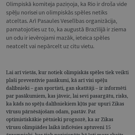
Olimpiskā komiteja paziņoja, ka Rio ir droša vide
spēļu norisei un olimpiskās spēles netiks
atceltas. Arī Pasaules Veselības organizācija,
pamatojoties uz to, ka augustā Brazīlijā ir ziema
un odu ir ievērojami mazāk, ieteica spēles
neatcelt vai nepārcelt uz citu vietu.
Lai arī vietās, kur notiek olimpiskās spēles tiek veikti
plaši preventīvie pasākumi, kā arī visi spēļu
dalībnieki – gan sportisti, gan skatītāji – ir informēti
par pasākumiem, kas jāveic, lai sevi pasargātu, risks,
ka kāds no spēļu dalībniekiem kļūs par upuri Zikas
vīrusu pārnēsājošam odam, pastāv. Pat
optimistiskākie pētnieki prognozē, ka ar Zikas
vīrusu olimpiādes laikā inficēsies aptuveni 15