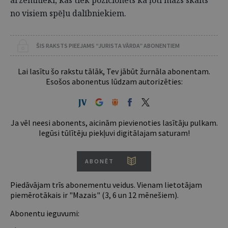
ārzemnieki, kas tiek pozicionēts kā ļoti mazs skaits
no visiem spēļu dalībniekiem.
ŠIS RAKSTS PIEEJAMS “JURISTA VĀRDA” ABONENTIEM
Lai lasītu šo rakstu tālāk, Tev jābūt žurnāla abonentam.
Esošos abonentus lūdzam autorizēties:
Ja vēl neesi abonents, aicinām pievienoties lasītāju pulkam.
Iegūsi tūlītēju piekļuvi digitālajam saturam!
ABONĒT
Piedāvājam trīs abonementu veidus. Vienam lietotājam
piemērotākais ir "Mazais" (3, 6 un 12 mēnešiem).
Abonentu ieguvumi: