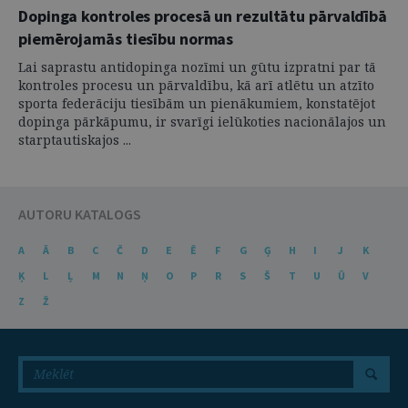
Dopinga kontroles procesā un rezultātu pārvaldībā
piemērojamās tiesību normas
Lai saprastu antidopinga nozīmi un gūtu izpratni par tā
kontroles procesu un pārvaldību, kā arī atlētu un atzīto
sporta federāciju tiesībām un pienākumiem, konstatējot
dopinga pārkāpumu, ir svarīgi ielūkoties nacionālajos un
starptautiskajos ...
AUTORU KATALOGS
A
Ā
B
C
Č
D
E
Ē
F
G
Ģ
H
I
J
K
Ķ
L
Ļ
M
N
Ņ
O
P
R
S
Š
T
U
Ū
V
Z
Ž