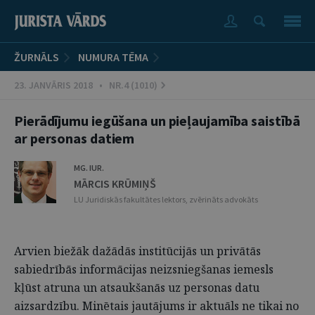
ŽURNĀLS
NUMURA TĒMA
23. JANVĀRIS 2018 • NR.4 (1010)
Pierādījumu iegūšana un pieļaujamība saistībā
ar personas datiem
MG. IUR.
MĀRCIS KRŪMIŅŠ
LU Juridiskās fakultātes lektors, zvērināts advokāts
Arvien biežāk dažādās institūcijās un privātās
sabiedrībās informācijas neizsniegšanas iemesls
kļūst atruna un atsaukšanās uz personas datu
aizsardzību. Minētais jautājums ir aktuāls ne tikai no