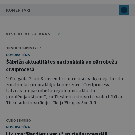
KOMENTĀRI
VISI NUMURA RAKSTI
TIESLIETU MINISTRIJA
NUMURA TĒMA
Šābrīža aktualitātes nacionālajā un pārrobežu
civilprocesā
2017. gada 7. un 8. decembrī norisinājās ikgadējā tiesību
zinātnieku un praktiķu konference "Civilprocess –
Latvijas un pārrobežu regulējuma aktuālie
problēmjautājumi", ko Tieslietu ministrija sadarbībā ar
Tiesu administrāciju rīkoja Eiropas Sociālā ...
GVIDO ZEMRIBO
NUMURA TĒMA
Likums “Par tiesu varu” un civilprocesuālā