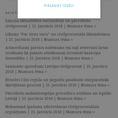
PIELĀGOT IZVĒLI
SAISTĪTIE RESURSI
Šābrīža aktualitātes nacionālajā un pārrobežu
civilprocesā | 23. Janvāris 2018 | Numura tēma
Likums “Par tiesu varu” un civilprocesuālā likumdošana
| 23. Janvāris 2018 | Numura tēma
Acīmredzami pareizs nolēmums vai tajā ietvertais lietas
iznākums kā pamats atteikumam ierosināt kasācijas
tiesvedību | 23. Janvāris 2018 | Numura tēma
Saīsinātie spriedumi Latvijas civilprocesā | 23. Janvāris
2018 | Numura tēma
Briseles I bis regula un pagaidu pasākumi starptautiskā
šķīrējtiesas procesā | 23. Janvāris 2018 | Numura tēma
Pārrobežu maksātnespējas procedūru atzīšana un izpilde
Latvijā | 23. Janvāris 2018 | Numura tēma
Nekustamā īpašuma atbrīvošanas civilprocesuālais
regulējums | 23. Janvāris 2018 | Numura tēma