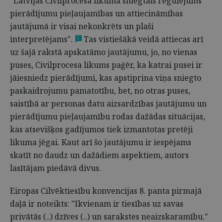
"Latvijas Civilprocesa likuma sniegtais regulējums
pierādījumu pieļaujamības un attiecināmības
jautājumā ir visai nekonkrēts un plaši
interpretējams".
Tas vistiešākā veidā attiecas arī
1
uz šajā rakstā apskatāmo jautājumu, jo, no vienas
puses, Civilprocesa likums paģēr, ka katrai pusei ir
jāiesniedz pierādījumi, kas apstiprina viņa sniegto
paskaidrojumu pamatotību, bet, no otras puses,
saistībā ar personas datu aizsardzības jautājumu un
pierādījumu pieļaujamību rodas dažādas situācijas,
kas atsevišķos gadījumos tiek izmantotas pretēji
likuma jēgai. Kaut arī šo jautājumu ir iespējams
skatīt no daudz un dažādiem aspektiem, autors
lasītājam piedāvā divus.
Eiropas Cilvēktiesību konvencijas 8. panta pirmajā
daļā ir noteikts: "Ikvienam ir tiesības uz savas
privātās (..) dzīves (..) un sarakstes neaizskaramību."