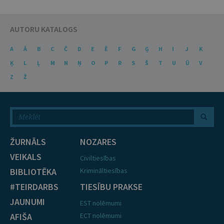
AUTORU KATALOGS
A
Ā
B
C
Č
D
E
Ē
F
G
Ģ
H
I
J
K
Ķ
L
Ļ
M
N
Ņ
O
P
R
S
Š
T
U
Ū
V
Z
Ž
ŽURNĀLS
NOZARES
VEIKALS
Civiltiesības
BIBLIOTĒKA
Krimināltiesības
#TEIRDARBS
TIESĪBU PRAKSE
JAUNUMI
EST nolēmumi
AFIŠA
ECT nolēmumi