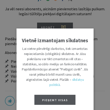
Ja vēl neesi abonents, aicinām pievienoties lasītāju pulkam.
Iegūsi tūlītēju piekļuvi digitālajam saturam!
ABONĒT
Piedāvājam trīs abonementu veidus. Vienam lietotājam
Vietnē izmantojam sīkdatnes
piemērotākais ir "Mazais" (3, 6 un 12 mēnešiem).
Lai vietne pilnvērtīgi darbotos, tiek izmantotas
Abonentu ieguvumi:
nepieciešamās (obligātās) sīkdatnes. Ar Jūsu
piekrišanu var tikt izmantotas vēl citas –
Pieeja jaunākajam izdevumam
statistikas, sociālo mediju un funkcionalitātes.
Neierobežota pieeja arhīvam – 24 h/7 d.
Papildinformācijai atveriet "Pielāgot izvēli". Jūs
Vairāk nekā 18 000 rakstu un 2000 autoru
varat jebkurā brīdī mainīt savu izvēli,
Visi tematiskie numuri un ikgadējie grāmatžurnāli
atgriežoties šajā vietnē. Plašāk –
sīkdatņu
Personalizētās iespējas – piezīmes, citāti, mapes
politikā
.
PIEŅEMT VISAS
3