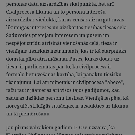
personas datu aizsardzības skatpunkta, bet arī
Civilprocesa likuma un to personu interešu
aizsardzības viedokļa, kuras cenšas aizsargāt savas
likumīgās intereses un aizskartās tiesības tiesas ceļā.
Saduroties pretējām interesēm un pusēm un
nespējot strīdu atrisināt vienošanās ceļā, tiesa ir
vienīgais tiesiskais instruments, kas ir kā starpnieks
domstarpību atrisināšanai. Puses, kuras dodas uz
tiesu, ir pārliecinātas par to, ka civilprocess ir
formālo lietu vešanas kārtība, lai panāktu tiesisku
risinājumu. Lai arī minētais ir civilprocesa "ābece",
taču tas ir jāatceras arī visos tajos gadījumos, kad
saduras dažādas personu tiesības. Vienīgā iespēja, kā
noregulēt strīdīgās situācijas, ir atsaukties uz likumu
un tā piemērošanu.
Jau pirms vairākiem gadiem D. Ose uzsvēra, ka