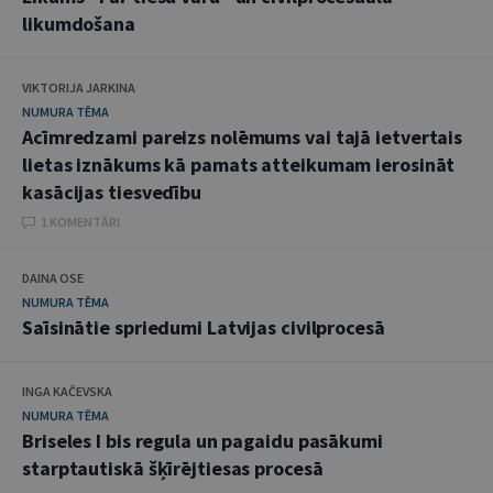
likumdošana
VIKTORIJA JARKINA
NUMURA TĒMA
Acīmredzami pareizs nolēmums vai tajā ietvertais
lietas iznākums kā pamats atteikumam ierosināt
kasācijas tiesvedību
1 KOMENTĀRI
DAINA OSE
NUMURA TĒMA
Saīsinātie spriedumi Latvijas civilprocesā
INGA KAČEVSKA
NUMURA TĒMA
Briseles I bis regula un pagaidu pasākumi
starptautiskā šķīrējtiesas procesā