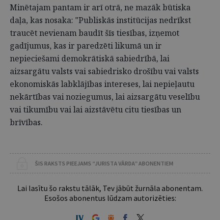
Minētajam pantam ir arī otrā, ne mazāk būtiska
daļa, kas nosaka: "Publiskās institūcijas nedrīkst
traucēt nevienam baudīt šīs tiesības, izņemot
gadījumus, kas ir paredzēti likumā un ir
nepieciešami demokrātiskā sabiedrībā, lai
aizsargātu valsts vai sabiedrisko drošību vai valsts
ekonomiskās labklājības intereses, lai nepieļautu
nekārtības vai noziegumus, lai aizsargātu veselību
vai tikumību vai lai aizstāvētu citu tiesības un
brīvības.
ŠIS RAKSTS PIEEJAMS “JURISTA VĀRDA” ABONENTIEM
Lai lasītu šo rakstu tālāk, Tev jābūt žurnāla abonentam.
Esošos abonentus lūdzam autorizēties: