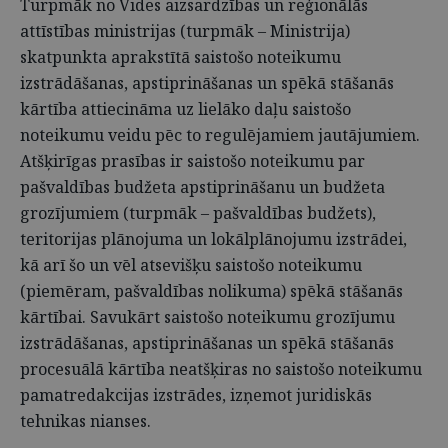
Turpmāk no Vides aizsardzības un reģionālās
attīstības ministrijas (turpmāk – Ministrija)
skatpunkta aprakstītā saistošo noteikumu
izstrādāšanas, apstiprināšanas un spēkā stāšanās
kārtība attiecināma uz lielāko daļu saistošo
noteikumu veidu pēc to regulējamiem jautājumiem.
Atšķirīgas prasības ir saistošo noteikumu par
pašvaldības budžeta apstiprināšanu un budžeta
grozījumiem (turpmāk – pašvaldības budžets),
teritorijas plānojuma un lokālplānojumu izstrādei,
kā arī šo un vēl atsevišķu saistošo noteikumu
(piemēram, pašvaldības nolikuma) spēkā stāšanās
kārtībai. Savukārt saistošo noteikumu grozījumu
izstrādāšanas, apstiprināšanas un spēkā stāšanās
procesuālā kārtība neatšķiras no saistošo noteikumu
pamatredakcijas izstrādes, izņemot juridiskās
tehnikas nianses.