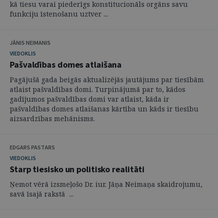
kā tiesu varai piederīgs konstitucionāls orgāns savu
funkciju īstenošanu uztver ...
JĀNIS NEIMANIS
VIEDOKLIS
Pašvaldības domes atlaišana
Pagājušā gada beigās aktualizējās jautājums par tiesībām
atlaist pašvaldības domi. Turpinājumā par to, kādos
gadījumos pašvaldības domi var atlaist, kāda ir
pašvaldības domes atlaišanas kārtība un kāds ir tiesību
aizsardzības mehānisms.
EDGARS PASTARS
VIEDOKLIS
Starp tiesisko un politisko realitāti
Ņemot vērā izsmeļošo Dr. iur. Jāņa Neimaņa skaidrojumu,
savā īsajā rakstā ...