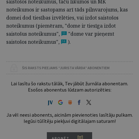
saistošos noteikumus, taču likumos un MK
noteikumos ir sastopams arī tāds pilnvarojums, kas
domei dod tiesības izvēlēties, vai izdot saistošos
noteikumus (piemēram, "dome ir tiesīga izdot
saistošus noteikumus",
"dome var pieņemt
13
saistošos noteikumus",
).
14
ŠIS RAKSTS PIEEJAMS “JURISTA VĀRDA” ABONENTIEM
Lai lasītu šo rakstu tālāk, Tev jābūt žurnāla abonentam.
Esošos abonentus lūdzam autorizēties:
Ja vēl neesi abonents, aicinām pievienoties lasītāju pulkam.
Iegūsi tūlītēju piekļuvi digitālajam saturam!
ABONĒT