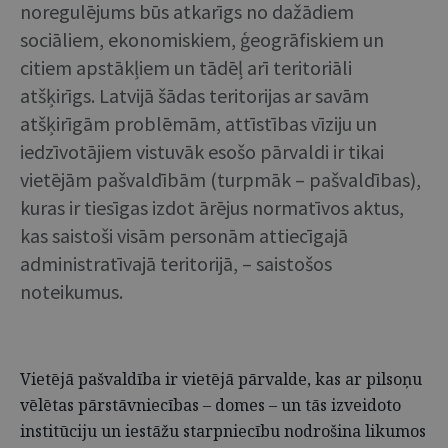
noregulējums būs atkarīgs no dažādiem
sociāliem, ekonomiskiem, ģeogrāfiskiem un
citiem apstākļiem un tādēļ arī teritoriāli
atšķirīgs. Latvijā šādas teritorijas ar savām
atšķirīgām problēmām, attīstības vīziju un
iedzīvotājiem vistuvāk esošo pārvaldi ir tikai
vietējām pašvaldībām (turpmāk – pašvaldības),
kuras ir tiesīgas izdot ārējus normatīvos aktus,
kas saistoši visām personām attiecīgajā
administratīvajā teritorijā, – saistošos
noteikumus.
Vietējā pašvaldība ir vietējā pārvalde, kas ar pilsoņu
vēlētas pārstāvniecības – domes – un tās izveidoto
institūciju un iestāžu starpniecību nodrošina likumos