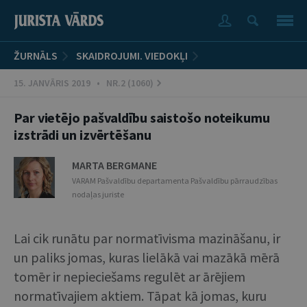
ŽURNĀLS
SKAIDROJUMI. VIEDOKĻI
15. JANVĀRIS 2019 • NR.2 (1060)
Par vietējo pašvaldību saistošo noteikumu
izstrādi un izvērtēšanu
MARTA BERGMANE
VARAM Pašvaldību departamenta Pašvaldību pārraudzības
nodaļas juriste
Lai cik runātu par normatīvisma mazināšanu, ir
un paliks jomas, kuras lielākā vai mazākā mērā
tomēr ir nepieciešams regulēt ar ārējiem
normatīvajiem aktiem. Tāpat kā jomas, kuru