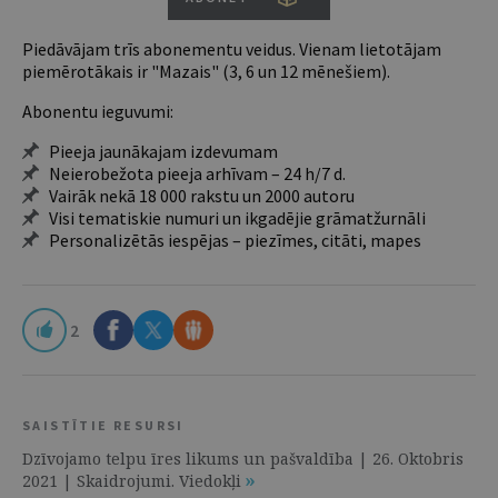
Piedāvājam trīs abonementu veidus. Vienam lietotājam
piemērotākais ir "Mazais" (3, 6 un 12 mēnešiem).
Abonentu ieguvumi:
Pieeja jaunākajam izdevumam
Neierobežota pieeja arhīvam – 24 h/7 d.
Vairāk nekā 18 000 rakstu un 2000 autoru
Visi tematiskie numuri un ikgadējie grāmatžurnāli
Personalizētās iespējas – piezīmes, citāti, mapes
2
SAISTĪTIE RESURSI
Dzīvojamo telpu īres likums un pašvaldība | 26. Oktobris
2021 | Skaidrojumi. Viedokļi