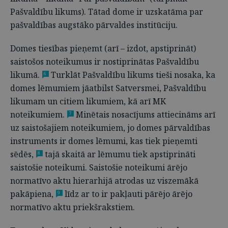
Pašvaldību likums). Tātad dome ir uzskatāma par
pašvaldības augstāko pārvaldes institūciju.
Domes tiesības pieņemt (arī – izdot, apstiprināt)
saistošos noteikumus ir nostiprinātas Pašvaldību
likumā.
Turklāt Pašvaldību likums tieši nosaka, ka
6
domes lēmumiem jāatbilst Satversmei, Pašvaldību
likumam un citiem likumiem, kā arī MK
noteikumiem.
Minētais nosacījums attiecināms arī
7
uz saistošajiem noteikumiem, jo domes pārvaldības
instruments ir domes lēmumi, kas tiek pieņemti
sēdēs,
tajā skaitā ar lēmumu tiek apstiprināti
8
saistošie noteikumi. Saistošie noteikumi ārējo
normatīvo aktu hierarhijā atrodas uz viszemākā
pakāpiena,
līdz ar to ir pakļauti pārējo ārējo
9
normatīvo aktu priekšrakstiem.