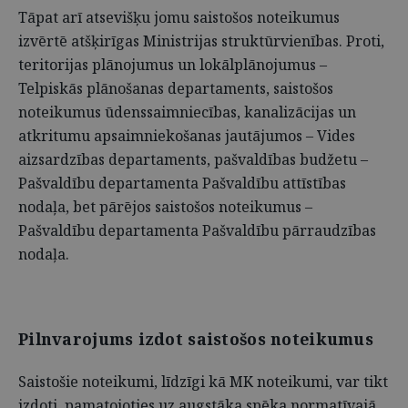
Tāpat arī atsevišķu jomu saistošos noteikumus
izvērtē atšķirīgas Ministrijas struktūrvienības. Proti,
teritorijas plānojumus un lokālplānojumus –
Telpiskās plānošanas departaments, saistošos
noteikumus ūdenssaimniecības, kanalizācijas un
atkritumu apsaimniekošanas jautājumos – Vides
aizsardzības departaments, pašvaldības budžetu –
Pašvaldību departamenta Pašvaldību attīstības
nodaļa, bet pārējos saistošos noteikumus –
Pašvaldību departamenta Pašvaldību pārraudzības
nodaļa.
Pilnvarojums izdot saistošos noteikumus
Saistošie noteikumi, līdzīgi kā MK noteikumi, var tikt
izdoti, pamatojoties uz augstāka spēka normatīvajā