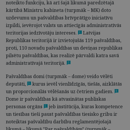
noteikto funkciju, kā arī šajā likumā paredzētajā
kārtībā Ministru kabineta (turpmāk – MK) doto
uzdevumu un pašvaldības brīvprātīgo iniciatīvu
izpildi, ievērojot valsts un attiecīgās administratīvās
teritorijas iedzīvotāju intereses.
Latvijas
1
Republikas teritorijā ir izvietojušās 119 pašvaldības,
proti, 110 novadu pašvaldības un deviņas republikas
pilsētu pašvaldības, kas realizē pārvaldi katra savā
administratīvajā teritorijā.
2
Pašvaldības domi (turpmāk – dome) veido vēlēti
deputāti,
kurus ievēl vienlīdzīgās, tiešās, aizklātās
3
un proporcionālās vēlēšanās uz četriem gadiem.
4
Dome ir pašvaldības kā atvasinātas publiskas
personas orgāns
jeb institūcija, kuras kompetence
5
un tiesības tieši paust pašvaldības tiesisko gribu ir
noteiktas pašvaldību darbību reglamentējošajā
likumā – likumā "Par pašvaldībām" (turpmāk –