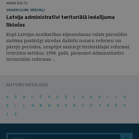
ARNIS ŠULTS
SKAIDROJUMI. VIEDOKĻI
Latvija administratīvi teritoriālā iedalījuma
līkločos
Kopš Latvijas neatkarības atjaunošanas valsts pārvaldes
sistēma pastāvīgi atrodas dažādu nozaru reformu un
pāreju periodos, nespējot sasniegt teritoriālajai reformai
izvirzītos mērķus. 1998. gadā, pieņemot Administratīvi
teritoriālās reformas ...
AUTORU KATALOGS
A
Ā
B
C
Č
D
E
Ē
F
G
Ģ
H
I
J
K
Ķ
L
Ļ
M
N
Ņ
O
P
R
S
Š
T
U
Ū
V
Z
Ž