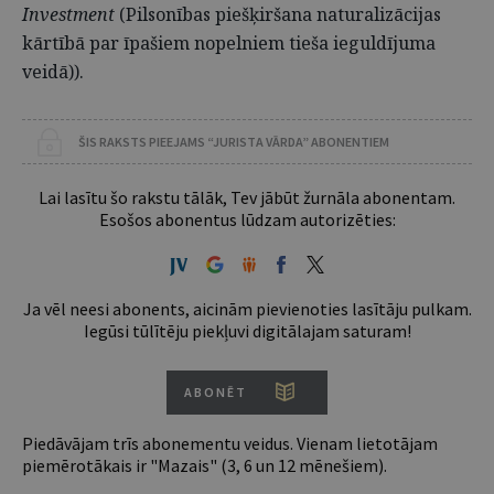
Investment
(Pilsonības piešķiršana naturalizācijas
kārtībā par īpašiem nopelniem tieša ieguldījuma
veidā)).
ŠIS RAKSTS PIEEJAMS “JURISTA VĀRDA” ABONENTIEM
Lai lasītu šo rakstu tālāk, Tev jābūt žurnāla abonentam.
Esošos abonentus lūdzam autorizēties:
Ja vēl neesi abonents, aicinām pievienoties lasītāju pulkam.
Iegūsi tūlītēju piekļuvi digitālajam saturam!
ABONĒT
Piedāvājam trīs abonementu veidus. Vienam lietotājam
piemērotākais ir "Mazais" (3, 6 un 12 mēnešiem).