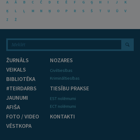
A
Ā
B
C
Č
D
E
Ē
F
G
Ģ
H
I
J
K
Ķ
L
Ļ
M
N
Ņ
O
P
R
S
Š
T
U
Ū
V
Z
Ž
ŽURNĀLS
NOZARES
VEIKALS
Civiltiesības
BIBLIOTĒKA
Krimināltiesības
#TEIRDARBS
TIESĪBU PRAKSE
JAUNUMI
EST nolēmumi
AFIŠA
ECT nolēmumi
FOTO / VIDEO
KONTAKTI
VĒSTKOPA