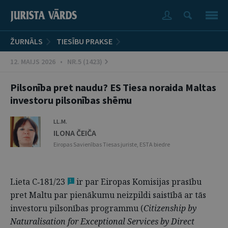
ŽURNĀLS
TIESĪBU PRAKSE
12. MAIJS 2026 • NR.5 (1423)
Pilsonība pret naudu? ES Tiesa noraida Maltas
investoru pilsonības shēmu
LL.M.
ILONA ČEIČA
Eiropas Savienības Tiesas juriste, ESTA biedre
Lieta C‑181/23
ir par Eiropas Komisijas prasību
1
pret Maltu par pienākumu neizpildi saistībā ar tās
investoru pilsonības programmu (
Citizen­ship by
Naturalisation for Exceptional Services by Direct