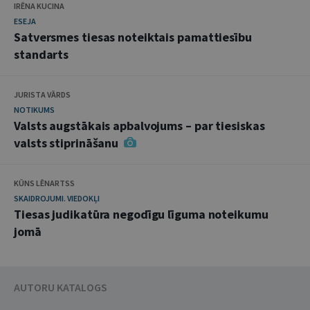
IRĒNA KUCINA
ESEJA
Satversmes tiesas noteiktais pamattiesību
standarts
JURISTA VĀRDS
NOTIKUMS
Valsts augstākais apbalvojums – par tiesiskas
valsts stiprināšanu
KŪNS LĒNARTSS
SKAIDROJUMI. VIEDOKĻI
Tiesas judikatūra negodīgu līguma noteikumu
jomā
AUTORU KATALOGS