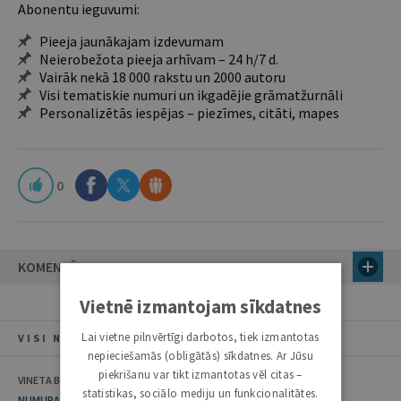
Abonentu ieguvumi:
Pieeja jaunākajam izdevumam
Neierobežota pieeja arhīvam – 24 h/7 d.
Vairāk nekā 18 000 rakstu un 2000 autoru
Visi tematiskie numuri un ikgadējie grāmatžurnāli
Personalizētās iespējas – piezīmes, citāti, mapes
0
KOMENTĀRI
Vietnē izmantojam sīkdatnes
Lai vietne pilnvērtīgi darbotos, tiek izmantotas
VISI NUMURA RAKSTI
nepieciešamās (obligātās) sīkdatnes. Ar Jūsu
piekrišanu var tikt izmantotas vēl citas –
VINETA BEI, ILONA ČEIČA
statistikas, sociālo mediju un funkcionalitātes.
NUMURA TĒMA