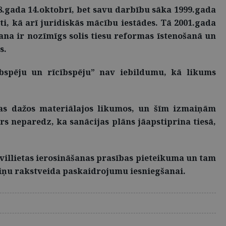
8.gada 14.oktobrī, bet savu darbību sāka 1999.gada
ti, kā arī juridiskās mācību iestādes. Tā 2001.gada
na ir nozīmīgs solis tiesu reformas īstenošanā un
s.
ībspēju un rīcībspēju” nav iebildumu, kā likums
ņas dažos materiālajos likumos, un šīm izmaiņām
 neparedz, ka sanācijas plāns jāapstiprina tiesā,
civillietas ierosināšanas prasības pieteikuma un tam
miņu rakstveida paskaidrojumu iesniegšanai.