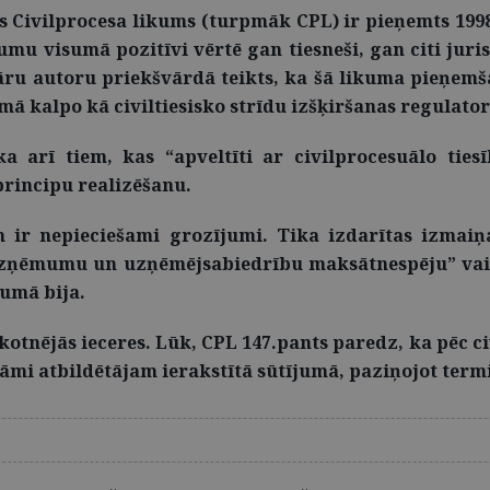
s Civilprocesa likums (turpmāk CPL) ir pieņemts 199
umu visumā pozitīvi vērtē gan tiesneši, gan citi juris
u autoru priekšvārdā teikts, ka šā likuma pieņemša
ā kalpo kā civiltiesisko strīdu izšķiršanas regulator
a arī tiem, kas “apveltīti ar civilprocesuālo ties
principu realizēšanu.
m ir nepieciešami grozījumi. Tika izdarītas izmai
uzņēmumu un uzņēmējsabiedrību maksātnespēju” vairs
kumā bija.
sākotnējās ieceres. Lūk, CPL 147.pants paredz, ka pēc 
āmi atbildētājam ierakstītā sūtījumā, paziņojot ter