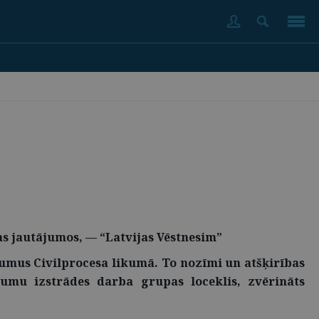
as jautājumos, — “Latvijas Vēstnesim”
jumus Civilprocesa likumā. To nozīmi un atšķirības
mu izstrādes darba grupas loceklis, zvērināts