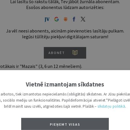
Lai lasītu šo rakstu tālāk, Tev jābūt žurnāla abonentam.
Esošos abonentus lūdzam autorizēties:
Ja vēl neesi abonents, aicinām pievienoties lasītāju pulkam.
Iegūsi tūlītēju piekļuvi digitālajam saturam!
ABONĒT
tākais ir "Mazais" (3, 6 un 12 mēnešiem).
Vietnē izmantojam sīkdatnes
i darbotos, tiek izmantotas nepieciešamās (obligātās) sīkdatnes. Ar Jūsu piekriša
kas, sociālo mediju un funkcionalitātes. Papildinformācijai atveriet "Pielāgot izvēl
brīdī mainīt savu izvēli, atgriežoties šajā vietnē. Plašāk –
sīkdatņu politikā
.
PIEŅEMT VISAS