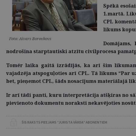
Spēkā esošai
1.martā. Lik
CPL komentār
likums kopum
Foto: Aivars Borovkovs
Domājams, k
nodrošina starptautiski atzītu civilprocesa pamat
Tomēr laika gaitā izrādījās, ka arī šim likuma
vajadzēja atspoguļoties arī CPL. Tā likums “Par 
bet, pieņemot CPL, šāds nosacījums materiālajā li
Ir arī tādi panti, kuru interpretācija atšķiras no 
pievienoto dokumentu noraksti nekavējoties nosūt
ŠIS RAKSTS PIEEJAMS “JURISTA VĀRDA” ABONENTIEM