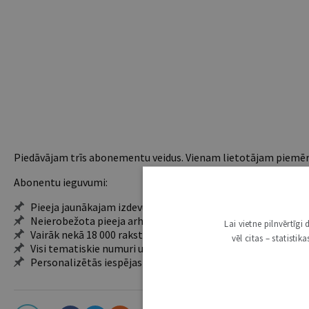
Piedāvājam trīs abonementu veidus. Vienam lietotājam piemēro
Abonentu ieguvumi:
Pieeja jaunākajam izdevumam
Neierobežota pieeja arhīvam – 24 h/7 d.
Lai vietne pilnvērtīg
Vairāk nekā 18 000 rakstu un 2000 autoru
vēl citas – statisti
Visi tematiskie numuri un ikgadējie grāmatžurnāli
Personalizētās iespējas – piezīmes, citāti, mapes