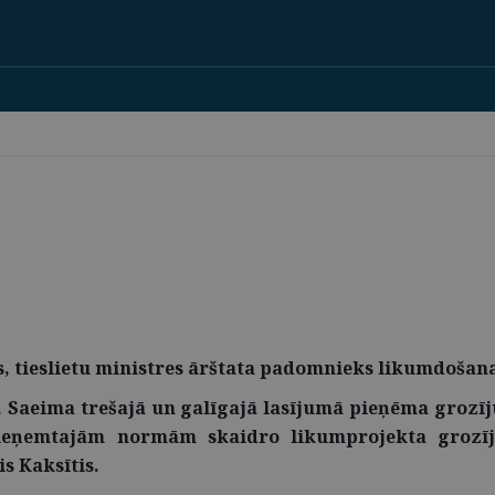
is, tieslietu ministres ārštata padomnieks likumdošan
7. Saeima trešajā un galīgajā lasījumā pieņēma grozī
eņemtajām normām skaidro likumprojekta grozīju
s Kaksītis.