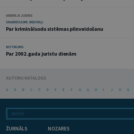
ANDREJS JUDINS
SKAIDROJUMI. VIEDOKĻI
Par kriminālsodu sistēmas pilnveidošanu
NOTIKUMS
Par 2002.gada juristu dienām
AUTORU KATALOGS
A
Ā
B
C
Č
D
E
Ē
F
G
Ģ
H
I
J
K
Ķ
ŽURNĀLS
NOZARES