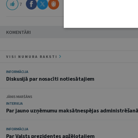
7
KOMENTĀRI
VISI NUMURA RAKSTI
INFORMĀCIJA
Diskusijā par nosacīti notiesātajiem
JĀNIS MARŠĀNS
INTERVIJA
Par jauno uzņēmumu maksātnespējas administrēšan
INFORMĀCIJA
Par Valsts prezidentes apžēlotajiem