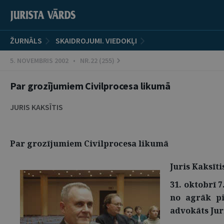
ŽURNĀLS
SKAIDROJUMI. VIEDOKĻI
5. NOVEMBRIS 2002 • NR.22 (255)
Par grozījumiem Civilprocesa likumā
JURIS KAKSĪTIS
Par grozījumiem Civilprocesa likumā
Juris Kaksīt
31. oktobrī 
no agrāk pi
advokāts Juri