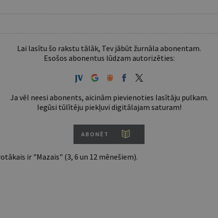
Lai lasītu šo rakstu tālāk, Tev jābūt žurnāla abonentam.
Esošos abonentus lūdzam autorizēties:
Ja vēl neesi abonents, aicinām pievienoties lasītāju pulkam.
Iegūsi tūlītēju piekļuvi digitālajam saturam!
ABONĒT
tākais ir "Mazais" (3, 6 un 12 mēnešiem).