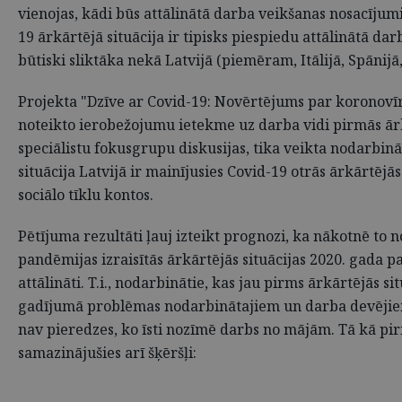
vienojas, kādi būs attālinātā darba veikšanas nosacījumi
19 ārkārtējā situācija ir tipisks piespiedu attālinātā dar
būtiski sliktāka nekā Latvijā (piemēram, Itālijā, Spānijā,
Projekta "Dzīve ar Covid-19: Novērtējums par koronovīru
noteikto ierobežojumu ietekme uz darba vidi pirmās ārkā
speciālistu fokusgrupu diskusijas, tika veikta nodarbinā
situācija Latvijā ir mainījusies Covid-19 otrās ārkārtējā
sociālo tīklu kontos.
Pētījuma rezultāti ļauj izteikt prognozi, ka nākotnē to 
pandēmijas izraisītās ārkārtējās situācijas 2020. gada p
attālināti. T.i., nodarbinātie, kas jau pirms ārkārtējās s
gadījumā problēmas nodarbinātajiem un darba devējiem v
nav pieredzes, ko īsti nozīmē darbs no mājām. Tā kā pir
samazinājušies arī šķēršļi: