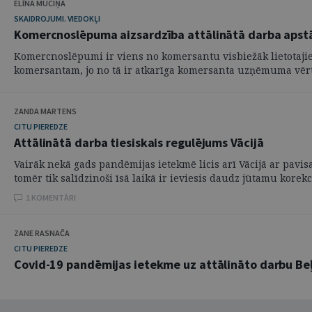
ELĪNA MUCIŅA
SKAIDROJUMI. VIEDOKĻI
Komercnoslēpuma aizsardzība attālinātā darba apst
Komercnoslēpumi ir viens no komersantu visbiežāk lietotajie
komersantam, jo no tā ir atkarīga komersanta uzņēmuma vērtī
ZANDA MARTENS
CITU PIEREDZE
Attālinātā darba tiesiskais regulējums Vācijā
Vairāk nekā gads pandēmijas ietekmē licis arī Vācijā ar pavis
tomēr tik salīdzinoši īsā laikā ir ieviesis daudz jūtamu korekcij
1 KOMENTĀRI
ZANE RASNAČA
CITU PIEREDZE
Covid-19 pandēmijas ietekme uz attālināto darbu Beļ