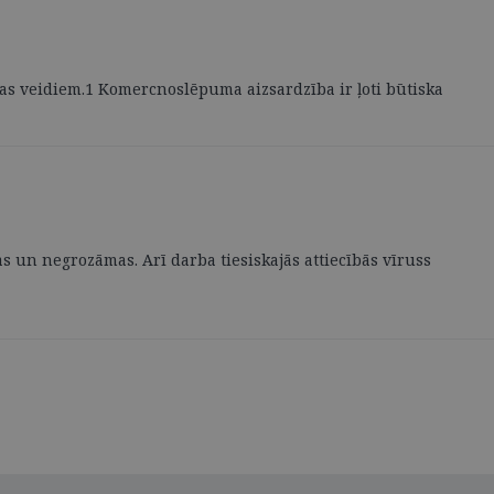
as veidiem.1 Komercnoslēpuma aizsardzība ir ļoti būtiska
as un negrozāmas. Arī darba tiesiskajās attiecībās vīruss