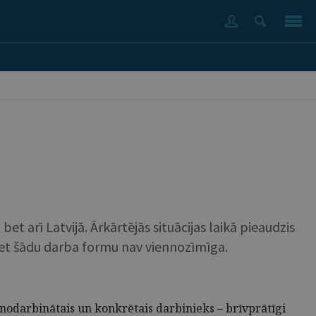
t arī Latvijā. Ārkārtējās situācijas laikā pieaudzis
ret šādu darba formu nav viennozīmīga.
s – nodarbinātais un konkrētais darbinieks – brīvprātīgi