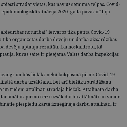
r spiesti strādāt vietās, kas nav uzņēmuma telpas. Covid-
ās epidemioloģiskā situācija 2020. gada pavasarī bija
abiedrības noturībai" ietvaros tika pētīta Covid-19
kā tika organizētas darba devēju un darba aizsardzības
ba devēju aptauju rezultāti. Lai noskaidrotu, kā
aptauja, kuras saite ir pieejama Valsts darba inspekcijas
, pieaugs un būs lielāks nekā laikposmā pirms Covid-19
tālinātā darba uzsākšanu, bet arī biežāku strādāšanu
rā un rudenī attālināti strādāja biežāk. Attālinātā darba
darbinātais pirmo reizi uzsāk darbu attālināti un viņam
inātie piespiedu kārtā izmēģināja darbu attālināti, ir