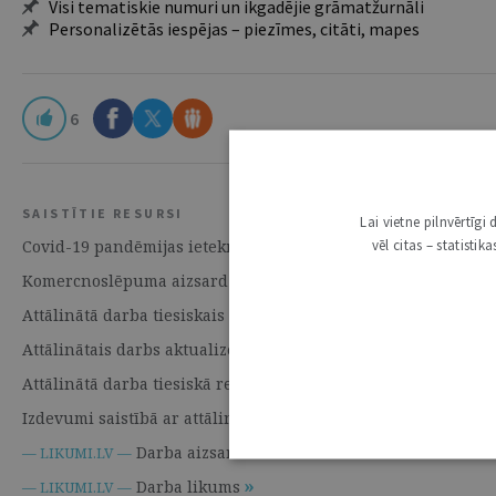
Visi tematiskie numuri un ikgadējie grāmatžurnāli
Personalizētās iespējas – piezīmes, citāti, mapes
6
SAISTĪTIE RESURSI
Lai vietne pilnvērtīg
vēl citas – statisti
Covid-19 pandēmijas ietekme uz attālināto darbu Beļģijā | 6.
Komercnoslēpuma aizsardzība attālinātā darba apstākļos | 6. 
Attālinātā darba tiesiskais regulējums Vācijā | 6. Aprīlis 202
Attālinātais darbs aktualizē daudz jautājumu | 6. Aprīlis 202
Attālinātā darba tiesiskā regulējuma būtiskie aspekti | 6. Ap
Izdevumi saistībā ar attālināto darbu: juridiskie un nodokļu a
Darba aizsardzības likums
— LIKUMI.LV —
Darba likums
— LIKUMI.LV —