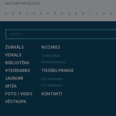
AUTORU KATALOGS
A
Ā
B
C
Č
D
E
Ē
F
G
Ģ
H
I
J
K
Ķ
ŽURNĀLS
NOZARES
VEIKALS
Civiltiesības
BIBLIOTĒKA
Krimināltiesības
#TEIRDARBS
TIESĪBU PRAKSE
JAUNUMI
EST nolēmumi
AFIŠA
ECT nolēmumi
FOTO / VIDEO
KONTAKTI
VĒSTKOPA