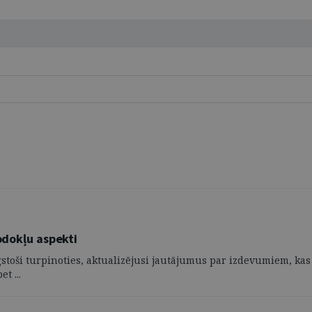
i
nodokļu aspekti
stoši turpinoties, aktualizējusi jautājumus par izdevumiem, kas sa
t ...