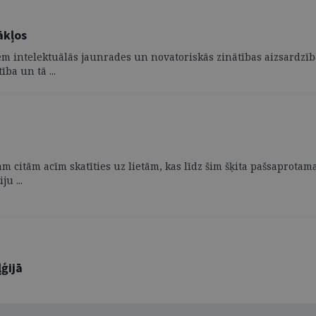
ākļos
m intelektuālās jaunrades un novatoriskās zinātības aizsardzīb
ba un tā ...
am citām acīm skatīties uz lietām, kas līdz šim šķita pašsaprotam
u ...
ģijā