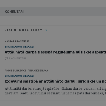
KOMENTĀRI
VISI NUMURA RAKSTI
KASPARS RĀCENĀJS
SKAIDROJUMI. VIEDOKĻI
Attālinātā darba tiesiskā regulējuma būtiskie aspekt
3 KOMENTĀRI
ANDIS BURKEVICS, AINA OKSEŅUKA
SKAIDROJUMI. VIEDOKĻI
Izdevumi saistībā ar attālināto darbu: juridiskie un 
Attālinātā darba straujā izplatība, šādam darba veidam arī ilg
devējam, kādu izdevumu segšanu uzņemas pats darbinieks, be