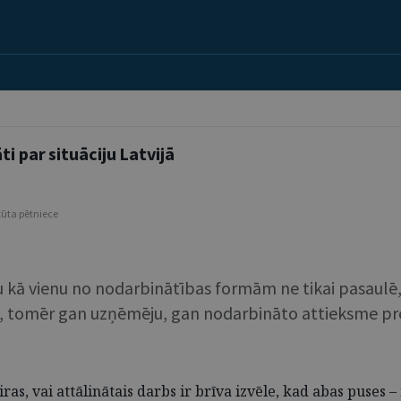
i par situāciju Latvijā
itūta pētniece
 kā vienu no nodarbinātības formām ne tikai pasaulē, be
bu, tomēr gan uzņēmēju, gan nodarbināto attieksme p
ķiras, vai attālinātais darbs ir brīva izvēle, kad abas puse