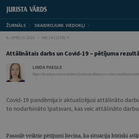
ŽURNĀLS
SKAIDROJUMI. VIEDOKĻI
6. APRĪLIS 2021 • NR.14 (1176)
Attālinātais darbs un Covid-19 – pētījuma rezultāt
LINDA PAEGLE
Rīgas Stradiņa universitātes Darba drošības un vides veselības inst
Covid-19 pandēmija ir aktualizējusi attālināto darbu
to nodarbināto īpatsvars, kas veic attālināto dar
Pasaulē veiktie pētījumi liecina, ka situācija būtiski atš