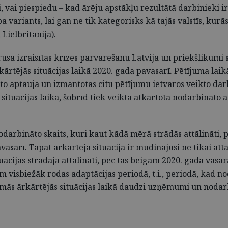
, vai piespiedu – kad ārēju apstākļu rezultātā darbinieki i
ba variants, lai gan ne tik kategorisks kā tajās valstīs, kur
 Lielbritānijā).
sa izraisītās krīzes pārvarēšanu Latvijā un priekšlikumi s
rtējās situācijas laikā 2020. gada pavasarī. Pētījuma lai
to aptauja un izmantotas citu pētījumu ietvaros veikto dar
s situācijas laikā, šobrīd tiek veikta atkārtota nodarbināto 
nodarbināto skaits, kuri kaut kādā mērā strādās attālināti
avasarī. Tāpat ārkārtējā situācija ir mudinājusi ne tikai at
ituācijas strādāja attālināti, pēc tās beigām 2020. gada vasa
isbiežāk rodas adaptācijas periodā, t.i., periodā, kad no
mās ārkārtējās situācijas laikā daudzi uzņēmumi un nodarb