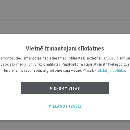
Vietnē izmantojam sīkdatnes
i darbotos, tiek izmantotas nepieciešamās (obligātās) sīkdatnes. Ar Jūsu piekriša
kas, sociālo mediju un funkcionalitātes. Papildinformācijai atveriet "Pielāgot izvēl
 Aprīlis 2021 | Citu pieredze
brīdī mainīt savu izvēli, atgriežoties šajā vietnē. Plašāk –
sīkdatņu politikā
.
Aprīlis 2021 | Skaidrojumi. Viedokļi
1 | Citu pieredze
PIEŅEMT VISAS
1 | Redaktora sleja
rīlis 2021 | Skaidrojumi. Viedokļi
PIELĀGOT IZVĒLI
spekti | 6. Aprīlis 2021 | Skaidrojumi. Viedokļi