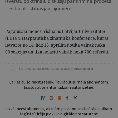
izvērstu doktrinālu diskusiju par kriminālprocesa
tiesību attīstības jautājumiem.
Pagājušajā mēnesī risinājās Latvijas Universitātes
(LU) 84. starptautiskā zinātniskā konference, kuras
ietvaros no 14. līdz 16. aprīlim notika vairāk nekā
60 sekcijas un tika nolasīti vairāk nekā 700 referāti.
ŠIS RAKSTS PIEEJAMS “JURISTA VĀRDA” ABONENTIEM
Lai lasītu šo rakstu tālāk, Tev jābūt žurnāla abonentam.
Esošos abonentus lūdzam autorizēties:
Ja vēl neesi abonents, aicinām pievienoties lasītāju pulkam.
Iegūsi tūlītēju piekļuvi digitālajam saturam!