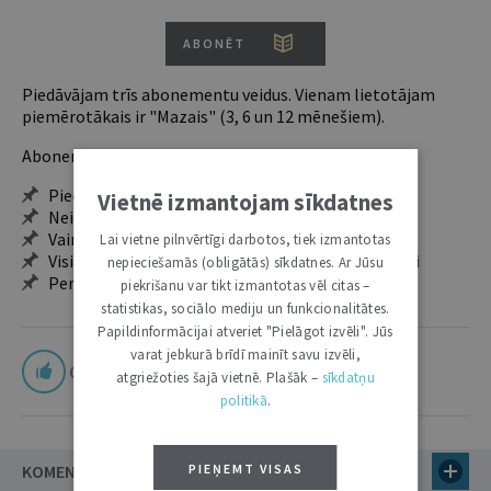
ABONĒT
Piedāvājam trīs abonementu veidus. Vienam lietotājam
piemērotākais ir "Mazais" (3, 6 un 12 mēnešiem).
Abonentu ieguvumi:
Pieeja jaunākajam izdevumam
Vietnē izmantojam sīkdatnes
Neierobežota pieeja arhīvam – 24 h/7 d.
Vairāk nekā 18 000 rakstu un 2000 autoru
Lai vietne pilnvērtīgi darbotos, tiek izmantotas
Visi tematiskie numuri un ikgadējie grāmatžurnāli
nepieciešamās (obligātās) sīkdatnes. Ar Jūsu
Personalizētās iespējas – piezīmes, citāti, mapes
piekrišanu var tikt izmantotas vēl citas –
statistikas, sociālo mediju un funkcionalitātes.
Papildinformācijai atveriet "Pielāgot izvēli". Jūs
varat jebkurā brīdī mainīt savu izvēli,
0
atgriežoties šajā vietnē. Plašāk –
sīkdatņu
politikā
.
KOMENTĀRI
PIEŅEMT VISAS