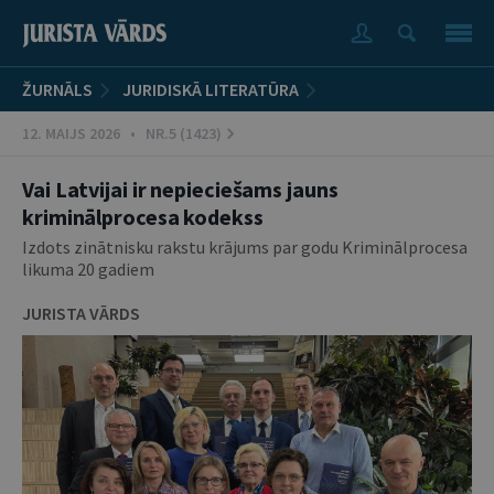
ŽURNĀLS
JURIDISKĀ LITERATŪRA
12. MAIJS 2026 • NR.5 (1423)
Vai Latvijai ir nepieciešams jauns
kriminālprocesa kodekss
Izdots zinātnisku rakstu krājums par godu Kriminālprocesa
likuma 20 gadiem
JURISTA VĀRDS