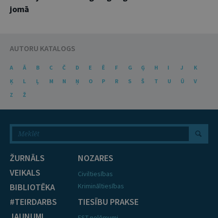
jomā
AUTORU KATALOGS
A
Ā
B
C
Č
D
E
Ē
F
G
Ģ
H
I
J
K
Ķ
L
Ļ
M
N
Ņ
O
P
R
S
Š
T
U
Ū
V
Z
Ž
ŽURNĀLS
NOZARES
VEIKALS
Civiltiesības
BIBLIOTĒKA
Krimināltiesības
#TEIRDARBS
TIESĪBU PRAKSE
JAUNUMI
EST nolēmumi