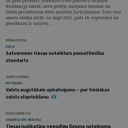
Šā gada pavasarī, noslēdzot trešo pilnvaru termiņu
tiesībsarga amatā, savu pēdējo ziņojumu Saeimai un
Valsts prezidentam būtu sniedzis Juris Jansons. Taču viņš
amatu atstāja ātrāk, un kopš 2025. gada 18. septembra šie
pienākumi ir uzticēti ...
IRĒNA KUCINA
ESEJA
Satversmes tiesas noteiktais pamattiesību
standarts
JURISTA VĀRDS
NOTIKUMS
Valsts augstākais apbalvojums – par tiesiskas
valsts stiprināšanu
KŪNS LĒNARTSS
SKAIDROJUMI. VIEDOKĻI
Tiesas judikatūra negodīgu līguma noteikumu