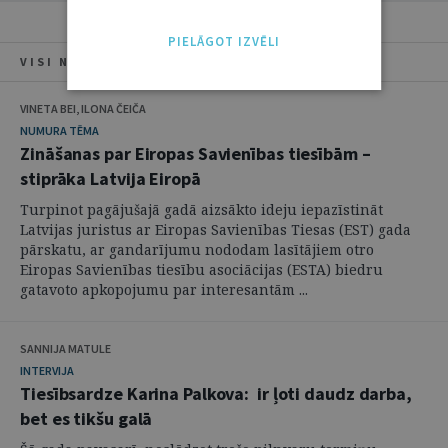
PIELĀGOT IZVĒLI
VISI NUMURA RAKSTI
VINETA BEI, ILONA ČEIČA
NUMURA TĒMA
Zināšanas par Eiropas Savienības tiesībām –
stiprāka Latvija Eiropā
Turpinot pagājušajā gadā aizsākto ideju iepazīstināt
Latvijas juristus ar Eiropas Savienības Tiesas (EST) gada
pārskatu, ar gandarījumu nododam lasītājiem otro
Eiropas Savienības tiesību asociācijas (ESTA) biedru
gatavoto apkopojumu par interesantām ...
SANNIJA MATULE
INTERVIJA
Tiesībsardze Karina Palkova: ir ļoti daudz darba,
bet es tikšu galā