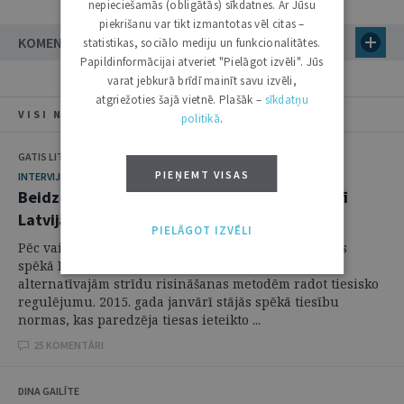
nepieciešamās (obligātās) sīkdatnes. Ar Jūsu
piekrišanu var tikt izmantotas vēl citas –
KOMENTĀRI
statistikas, sociālo mediju un funkcionalitātes.
Papildinformācijai atveriet "Pielāgot izvēli". Jūs
varat jebkurā brīdī mainīt savu izvēli,
atgriežoties šajā vietnē. Plašāk –
sīkdatņu
VISI NUMURA RAKSTI
politikā
.
GATIS LITVINS
PIEŅEMT VISAS
INTERVIJA
Beidzot tiesas ieteiktā mediācija darbojas arī
Latvijā
PIELĀGOT IZVĒLI
Pēc vairāku gadu diskusijām 2014. gada jūnijā stājās
spēkā Mediācijas likums, tādējādi vienai no
alternatīvajām strīdu risināšanas metodēm radot tiesisko
regulējumu. 2015. gada janvārī stājās spēkā tiesību
normas, kas paredzēja tiesas ieteikto ...
25 KOMENTĀRI
DINA GAILĪTE