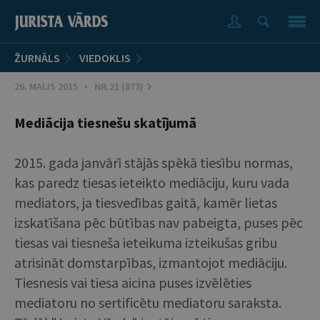
ŽURNĀLS
VIEDOKLIS
26. MAIJS 2015 • NR.21 (873)
Mediācija tiesnešu skatījumā
2015. gada janvārī stājās spēkā tiesību normas,
kas paredz tiesas ieteikto mediāciju, kuru vada
mediators, ja tiesvedības gaitā, kamēr lietas
izskatīšana pēc būtības nav pabeigta, puses pēc
tiesas vai tiesneša ieteikuma izteikušas gribu
atrisināt domstarpības, izmantojot mediāciju.
Tiesnesis vai tiesa aicina puses izvēlēties
mediatoru no sertificētu mediatoru saraksta.