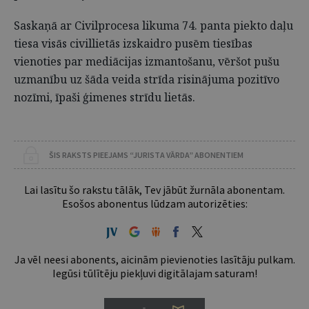
Saskaņā ar Civilprocesa likuma 74. panta piekto daļu
tiesa visās civillietās izskaidro pusēm tiesības
vienoties par mediācijas izmantošanu, vēršot pušu
uzmanību uz šāda veida strīda risinājuma pozitīvo
nozīmi, īpaši ģimenes strīdu lietās.
ŠIS RAKSTS PIEEJAMS “JURISTA VĀRDA” ABONENTIEM
Lai lasītu šo rakstu tālāk, Tev jābūt žurnāla abonentam.
Esošos abonentus lūdzam autorizēties:
Ja vēl neesi abonents, aicinām pievienoties lasītāju pulkam.
Iegūsi tūlītēju piekļuvi digitālajam saturam!