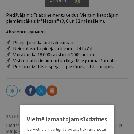
ABONĒT
Piedāvājam trīs abonementu veidus. Vienam lietotājam
piemērotākais ir "Mazais" (3, 6 un 12 mēnešiem).
Abonentu ieguvumi:
Pieeja jaunākajam izdevumam
Neierobežota pieeja arhīvam – 24 h/7 d.
Vairāk nekā 18 000 rakstu un 2000 autoru
Visi tematiskie numuri un ikgadējie grāmatžurnāli
Personalizētās iespējas – piezīmes, citāti, mapes
0
SAISTĪTIE RESURSI
Vietnē izmantojam sīkdatnes
Beidzot tiesas ieteiktā mediācija darbojas arī Latvijā | 26.
Lai vietne pilnvērtīgi darbotos, tiek izmantotas
Maijs 2015 | Intervija