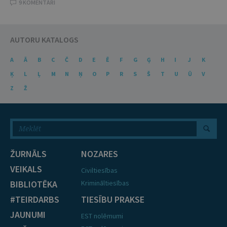
9 KOMENTĀRI
AUTORU KATALOGS
A
Ā
B
C
Č
D
E
Ē
F
G
Ģ
H
I
J
K
Ķ
L
Ļ
M
N
Ņ
O
P
R
S
Š
T
U
Ū
V
Z
Ž
ŽURNĀLS
NOZARES
VEIKALS
Civiltiesības
BIBLIOTĒKA
Krimināltiesības
#TEIRDARBS
TIESĪBU PRAKSE
JAUNUMI
EST nolēmumi