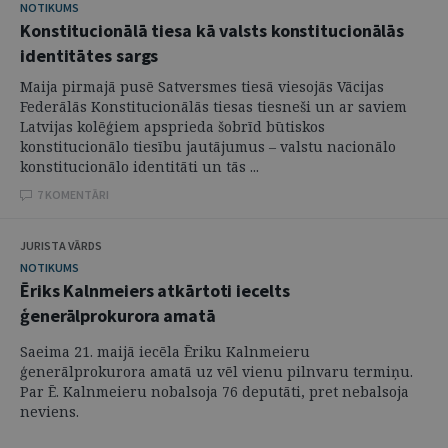
NOTIKUMS
Konstitucionālā tiesa kā valsts konstitucionālās
identitātes sargs
Maija pirmajā pusē Satversmes tiesā viesojās Vācijas
Federālās Konstitucionālās tiesas tiesneši un ar saviem
Latvijas kolēģiem apsprieda šobrīd būtiskos
konstitucionālo tiesību jautājumus – valstu nacionālo
konstitucionālo identitāti un tās ...
7 KOMENTĀRI
JURISTA VĀRDS
NOTIKUMS
Ēriks Kalnmeiers atkārtoti iecelts
ģenerālprokurora amatā
Saeima 21. maijā iecēla Ēriku Kalnmeieru
ģenerālprokurora amatā uz vēl vienu pilnvaru termiņu.
Par Ē. Kalnmeieru nobalsoja 76 deputāti, pret nebalsoja
neviens.