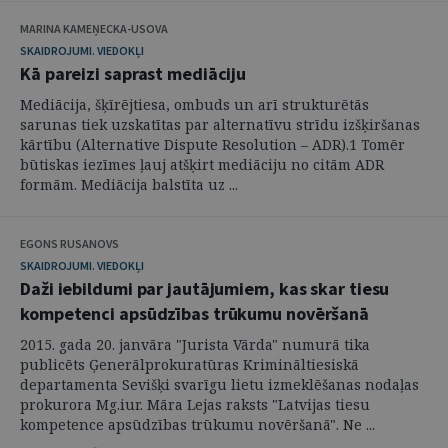
MARINA KAMEŅECKA-USOVA
SKAIDROJUMI. VIEDOKĻI
Kā pareizi saprast mediāciju
Mediācija, šķīrējtiesa, ombuds un arī strukturētās
sarunas tiek uzskatītas par alternatīvu strīdu izšķiršanas
kārtību (Alternative Dispute Resolution – ADR).1 Tomēr
būtiskas iezīmes ļauj atšķirt mediāciju no citām ADR
formām. Mediācija balstīta uz ...
EGONS RUSANOVS
SKAIDROJUMI. VIEDOKĻI
Daži iebildumi par jautājumiem, kas skar tiesu
kompetenci apsūdzības trūkumu novēršanā
2015. gada 20. janvāra "Jurista Vārda" numurā tika
publicēts Ģenerālprokuratūras Krimināltiesiskā
departamenta Sevišķi svarīgu lietu izmeklēšanas nodaļas
prokurora Mg.iur. Māra Lejas raksts "Latvijas tiesu
kompetence apsūdzības trūkumu novēršanā". Ne ...