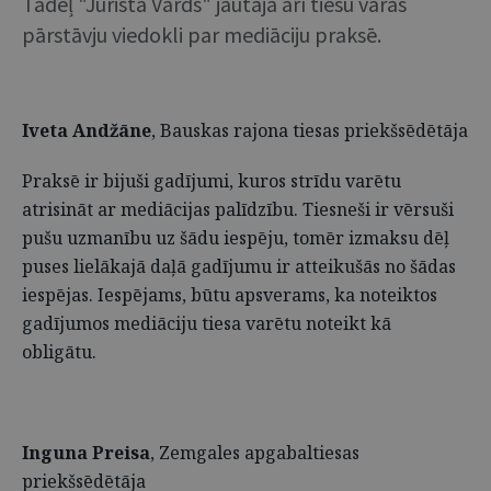
Tādēļ "Jurista Vārds" jautāja arī tiesu varas
pārstāvju viedokli par mediāciju praksē.
Iveta Andžāne
, Bauskas rajona tiesas priekšsēdētāja
Praksē ir bijuši gadījumi, kuros strīdu varētu
atrisināt ar mediācijas palīdzību. Tiesneši ir vērsuši
pušu uzmanību uz šādu iespēju, tomēr izmaksu dēļ
puses lielākajā daļā gadījumu ir atteikušās no šādas
iespējas. Iespējams, būtu apsverams, ka noteiktos
gadījumos mediāciju tiesa varētu noteikt kā
obligātu.
Inguna Preisa
, Zemgales apgabaltiesas
priekšsēdētāja