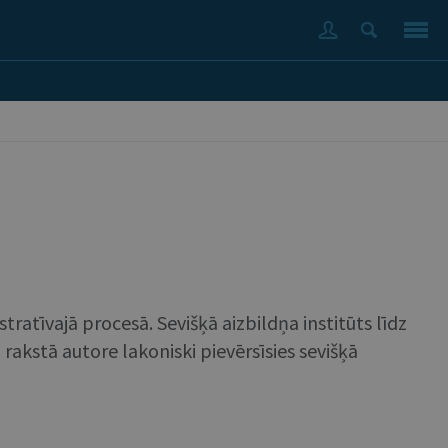
tratīvajā procesā. Sevišķā aizbildņa institūts līdz
ā rakstā autore lakoniski pievērsīsies sevišķā