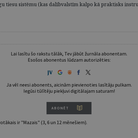
tiesu sistēmu (kas dalībvalstīm kalpo kā praktisks instrum
Lai lasītu šo rakstu tālāk, Tev jābūt žurnāla abonentam.
Esošos abonentus lūdzam autorizēties:
Ja vēl neesi abonents, aicinām pievienoties lasītāju pulkam.
Iegūsi tūlītēju piekļuvi digitālajam saturam!
ABONĒT
tākais ir "Mazais" (3, 6 un 12 mēnešiem).