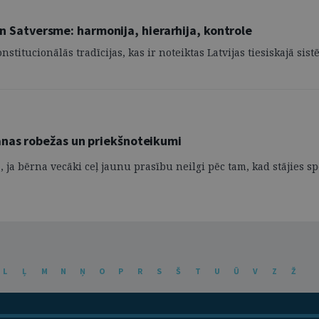
 un Satversme: harmonija, hierarhija, kontrole
itucionālās tradīcijas, kas ir noteiktas Latvijas tiesiskajā sistē
anas robežas un priekšnoteikumi
rā, ja bērna vecāki ceļ jaunu prasību neilgi pēc tam, kad stājies
L
Ļ
M
N
Ņ
O
P
R
S
Š
T
U
Ū
V
Z
Ž