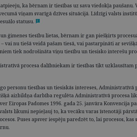
matpieeju, ka bērnam ir tiesības uz sava viedokļa paušanu.
vecumā viņam svarīgā dzīves situācijā. Līdzīgi valsts institū
esuālo statusu.
1
un ģimenes tiesību lietas, bērnam ir gan piešķirts procesuāl
– vai nu tiešā veidā pašam tiesā, vai pastarpināti ar sevišķ
niem tiek nodrošināta viņu tiesību un tiesisko interešu pro
tīvā procesa dalībniekam ir tiesības tikt uzklausītam pro
īgo personu tiesības un tiesiskās intereses, Administratīv
višķā aizbildņa darbība regulēta Administratīvā procesa l
tver Eiropas Padomes 1996. gada 25. janvāra Konvencija pa
valsts likumi nepieļauj to, ka vecāku varas īstenotāji pārstā
rocesos. Puses apsver iespēju paredzēt to, lai procesos, kas 
ērnu.