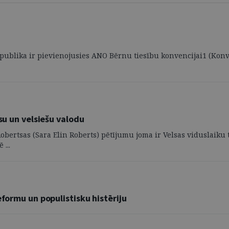
 Republika ir pievienojusies ANO Bērnu tiesību konvencijai1 (Konv
su un velsiešu valodu
bertsas (Sara Elin Roberts) pētījumu joma ir Velsas viduslaiku t
...
eformu un populistisku histēriju