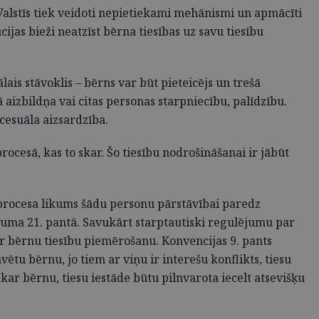
 Valstīs tiek veidoti nepietiekami mehānismi un apmācīti
cijas bieži neatzīst bērna tiesības uz savu tiesību
ais stāvoklis – bērns var būt pieteicējs un trešā
ā aizbildņa vai citas personas starpniecību, palīdzību.
cesuāla aizsardzība.
cesā, kas to skar. Šo tiesību nodrošināšanai ir jābūt
ā procesa likums šādu personu pārstāvībai paredz
ikuma 21. pantā. Savukārt starptautiski regulējumu par
r bērnu tiesību piemērošanu. Konvencijas 9. pants
vētu bērnu, jo tiem ar viņu ir interešu konflikts, tiesu
skar bērnu, tiesu iestāde būtu pilnvarota iecelt atsevišķu