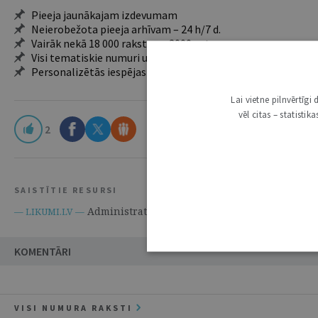
Pieeja jaunākajam izdevumam
Neierobežota pieeja arhīvam – 24 h/7 d.
Vairāk nekā 18 000 rakstu un 2000 autoru
Visi tematiskie numuri un ikgadējie grāmatžurnāli
Personalizētās iespējas – piezīmes, citāti, mapes
Lai vietne pilnvērtīg
vēl citas – statisti
2
SAISTĪTIE RESURSI
Administratīvā procesa likums
— LIKUMI.LV —
KOMENTĀRI
VISI NUMURA RAKSTI