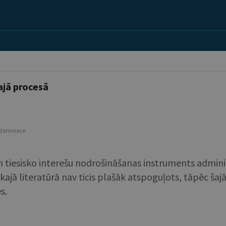
ajā procesā
padomniece
un tiesisko interešu nodrošināšanas instruments adminis
iskajā literatūrā nav ticis plašāk atspoguļots, tāpēc šaj
s.