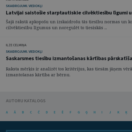
SKAIDROJUMI. VIEDOKĻI
Latvijai saistošie starptautiskie cilvēktiesību līgumi
Šajā rakstā apkopošu un izskaidrošu tās tiesību normas un konst
cilvēktiesību līgumus un noregulēt to tiesiskās ...
ILZE CELMIŅA
SKAIDROJUMI. VIEDOKĻI
Saskarsmes tiesību izmantošanas kārtības pārskatīš
Raksta mērķis ir analizēt tos kritērijus, kas tiesām jāņem vē
izmantošanas kārtība ar bērnu.
AUTORU KATALOGS
A
Ā
B
C
Č
D
E
Ē
F
G
Ģ
H
I
J
K
Ķ