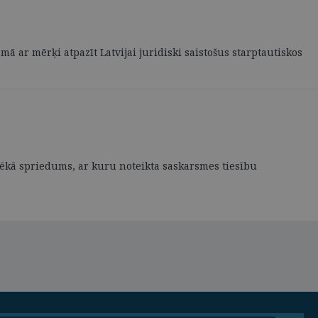
mā ar mērķi atpazīt Latvijai juridiski saistošus starptautiskos
 spēkā spriedums, ar kuru noteikta saskarsmes tiesību