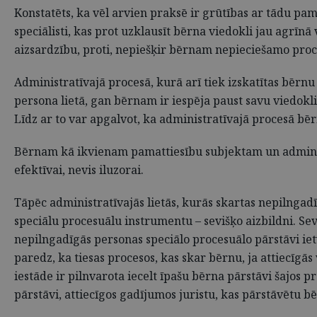
Konstatēts, ka vēl arvien praksē ir grūtības ar tādu pa
speciālisti, kas prot uzklausīt bērna viedokli jau agrīnā 
aizsardzību, proti, nepiešķir bērnam nepieciešamo proc
Administratīvajā procesā, kurā arī tiek izskatītas bērnu 
persona lietā, gan bērnam ir iespēja paust savu viedokli 
Līdz ar to var apgalvot, ka administratīvajā procesā bēr
Bērnam kā ikvienam pamattiesību subjektam un administra
efektīvai, nevis iluzorai.
Tāpēc administratīvajās lietās, kurās skartas nepilngad
speciālu procesuālu instrumentu – sevišķo aizbildni. Se
nepilngadīgās personas speciālo procesuālo pārstāvi ie
paredz, ka tiesas procesos, kas skar bērnu, ja attiecīgās 
iestāde ir pilnvarota iecelt īpašu bērna pārstāvi šajos p
pārstāvi, attiecīgos gadījumos juristu, kas pārstāvētu b