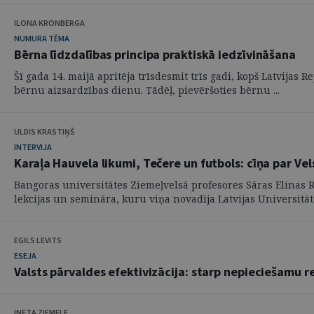
ILONA KRONBERGA
NUMURA TĒMA
Bērna līdzdalības principa praktiskā iedzīvināšana
Šī gada 14. maijā apritēja trīsdesmit trīs gadi, kopš Latvijas
bērnu aizsardzības dienu. Tādēļ, pievēršoties bērnu ...
ULDIS KRASTIŅŠ
INTERVIJA
Karaļa Hauvela likumi, Tečere un futbols: cīņa par Vel
Bangoras universitātes Ziemeļvelsā profesores Sāras Elinas Ro
lekcijas un semināra, kuru viņa novadīja Latvijas Universitātē 
EGILS LEVITS
ESEJA
Valsts pārvaldes efektivizācija: starp nepieciešamu r
INETA ZIEMELE