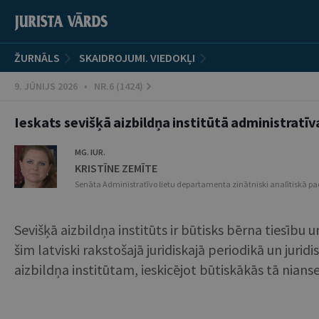
ŽURNĀLS
SKAIDROJUMI. VIEDOKĻI
9. JŪNIJS 2026 • NR.6 (1424)
Ieskats sevišķā aizbildņa institūtā administratīv
MG. IUR.
KRISTĪNE ZEMĪTE
Senāta Administratīvo lietu departamenta zinātniski analītiskā 
Sevišķā aizbildņa institūts ir būtisks bērna tiesību 
šim latviski rakstošajā juridiskajā periodikā un jurid
aizbildņa institūtam, ieskicējot būtiskākās tā nianse