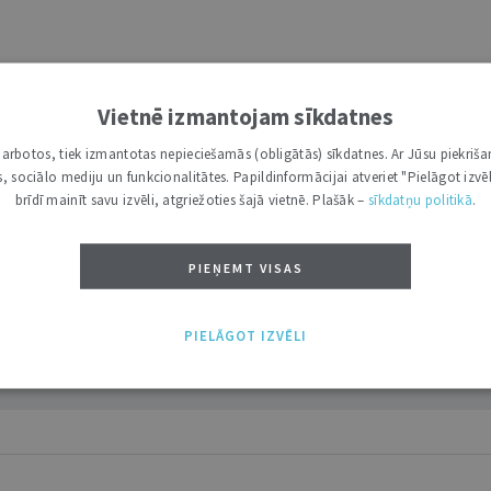
Vietnē izmantojam sīkdatnes
i darbotos, tiek izmantotas nepieciešamās (obligātās) sīkdatnes. Ar Jūsu piekriša
kas, sociālo mediju un funkcionalitātes. Papildinformācijai atveriet "Pielāgot izvēl
brīdī mainīt savu izvēli, atgriežoties šajā vietnē. Plašāk –
sīkdatņu politikā
.
PIEŅEMT VISAS
PIELĀGOT IZVĒLI