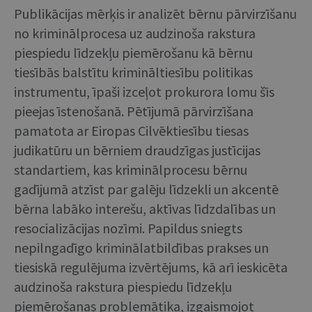
Publikācijas mērķis ir analizēt bērnu pārvirzīšanu
no kriminālprocesa uz audzinoša rakstura
piespiedu līdzekļu piemērošanu kā bērnu
tiesībās balstītu krimināltiesību politikas
instrumentu, īpaši izceļot prokurora lomu šīs
pieejas īstenošanā. Pētījumā pārvirzīšana
pamatota ar Eiropas Cilvēktiesību tiesas
judikatūru un bērniem draudzīgas justīcijas
standartiem, kas kriminālprocesu bērnu
gadījumā atzīst par galēju līdzekli un akcentē
bērna labāko interešu, aktīvas līdzdalības un
resocializācijas nozīmi. Papildus sniegts
nepilngadīgo kriminālatbildības prakses un
tiesiskā regulējuma izvērtējums, kā arī ieskicēta
audzinoša rakstura piespiedu līdzekļu
piemērošanas problemātika, izgaismojot