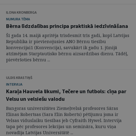
ILONA KRONBERGA
NUMURA TĒMA
Bērna līdzdalības principa praktiskā iedzīvināšana
Šī gada 14. maijā apritēja trīsdesmit trīs gadi, kopš Latvijas
Republika ir pievienojusies ANO Bērnu tiesību
konvencijai1 (Konvencija), savukārt ik gadu 1. jūnijā
atzīmējam Starptautisko bērnu aizsardzības dienu. Tādēļ,
pievēršoties bērnu ...
ULDIS KRASTIŅŠ
INTERVIJA
Karaļa Hauvela likumi, Tečere un futbols: cīņa par
Velsu un velsiešu valodu
Bangoras universitātes Ziemeļvelsā profesores Sāras
Elinas Robertsas (Sara Elin Roberts) pētījumu joma ir
Velsas viduslaiku tiesības jeb Cyfraith Hywel. Intervija
tapa pēc profesores lekcijas un semināra, kuru viņa
novadīja Latvijas Universitātē ...