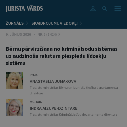
ŽURNĀLS
SKAIDROJUMI. VIEDOKĻI
9. JŪNIJS 2026 • NR.6 (1424)
Bērnu pārvirzīšana no kriminālsodu sistēmas
uz audzinoša rakstura piespiedu līdzekļu
sistēmu
PH.D.
ANASTASIJA JUMAKOVA
Tieslietu ministrijas Bērnu un jauniešu tiesību departamenta
direktore
MG. IUR.
INDRA AIZUPE-DZINTARE
Tieslietu ministrijas Krimināltiesību departamenta direktore