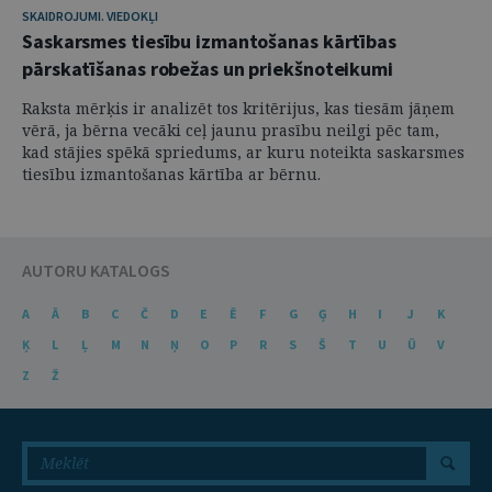
SKAIDROJUMI. VIEDOKĻI
Saskarsmes tiesību izmantošanas kārtības
pārskatīšanas robežas un priekšnoteikumi
Raksta mērķis ir analizēt tos kritērijus, kas tiesām jāņem
vērā, ja bērna vecāki ceļ jaunu prasību neilgi pēc tam,
kad stājies spēkā spriedums, ar kuru noteikta saskarsmes
tiesību izmantošanas kārtība ar bērnu.
AUTORU KATALOGS
A
Ā
B
C
Č
D
E
Ē
F
G
Ģ
H
I
J
K
Ķ
L
Ļ
M
N
Ņ
O
P
R
S
Š
T
U
Ū
V
Z
Ž