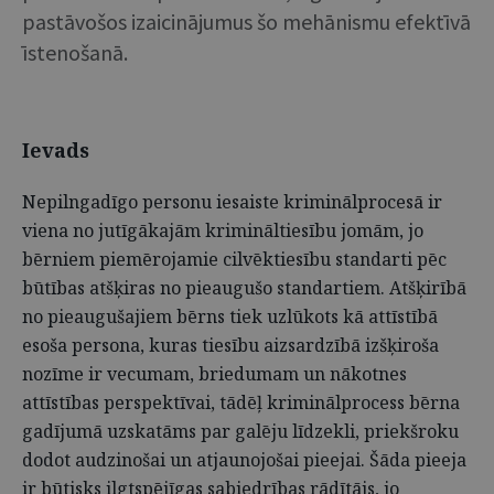
pastāvošos izaicinājumus šo mehānismu efektīvā
īstenošanā.
Ievads
Nepilngadīgo personu iesaiste kriminālprocesā ir
viena no jutīgākajām krimināltiesību jomām, jo
bērniem piemērojamie cilvēktiesību standarti pēc
būtības atšķiras no pieaugušo standartiem. Atšķirībā
no pieaugušajiem bērns tiek uzlūkots kā attīstībā
esoša persona, kuras tiesību aizsardzībā izšķiroša
nozīme ir vecumam, briedumam un nākotnes
attīstības perspektīvai, tādēļ kriminālprocess bērna
gadījumā uzskatāms par galēju līdzekli, priekšroku
dodot audzinošai un atjaunojošai pieejai. Šāda pieeja
ir būtisks ilgtspējīgas sabiedrības rādītājs, jo