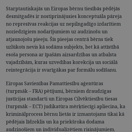
Starptautiskajās un Eiropas bērnu tiesībās pēdējās
desmitgadēs ir nostiprinājusies konceptuāla pāreja
no represīvas reakcijas uz nepilngadīgo izdarītiem
noziedzīgiem nodarījumiem uz audzinošu un
atjaunojošu pieeju. Šīs pieejas centrā bērns tiek
uzlūkots nevis kā sodāms subjekts, bet kā attīstībā
esoša persona ar īpašām aizsardzības un atbalsta
vajadzībām, kuras uzvedības korekcija un sociālā
reintegrācija ir svarīgākas par formālu sodīšanu.
Eiropas Savienības Pamattiesību aģentūras
(turpmāk – FRA) pētījumi, bērniem draudzīgas
justīcijas standarti un Eiropas Cilvēktiesību tiesas
(turpmāk – ECT) judikatūra mērķtiecīgi apliecina, ka
kriminālprocess bērnu lietās ir izmantojams tikai kā
pēdējais līdzeklis un ka priekšroka dodama
audzinošiem un individualizētiem risinājumiem.