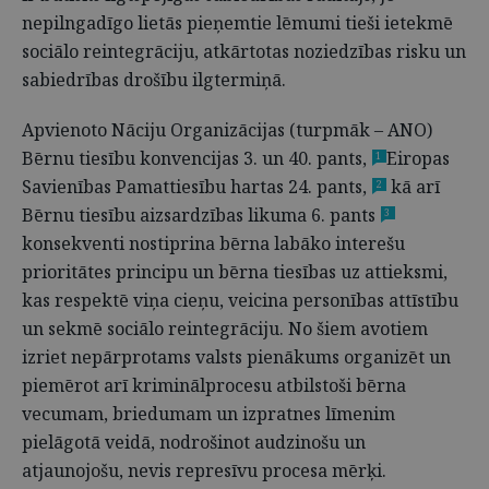
nepilngadīgo lietās pieņemtie lēmumi tieši ietekmē
sociālo reintegrāciju, atkārtotas noziedzības risku un
sabiedrības drošību ilgtermiņā.
Apvienoto Nāciju Organizācijas (turpmāk – ANO)
Bērnu tiesību konvencijas 3. un 40. pants,
Eiropas
1
Savienības Pamattiesību hartas 24. pants,
kā arī
2
Bērnu tiesību aizsardzības likuma 6. pants
3
konsekventi nostiprina bērna labāko interešu
prioritātes principu un bērna tiesības uz attieksmi,
kas respektē viņa cieņu, veicina personības attīstību
un sekmē sociālo reintegrāciju. No šiem avotiem
izriet nepārprotams valsts pienākums organizēt un
piemērot arī kriminālprocesu atbilstoši bērna
vecumam, briedumam un izpratnes līmenim
pielāgotā veidā, nodrošinot audzinošu un
atjaunojošu, nevis represīvu procesa mērķi.