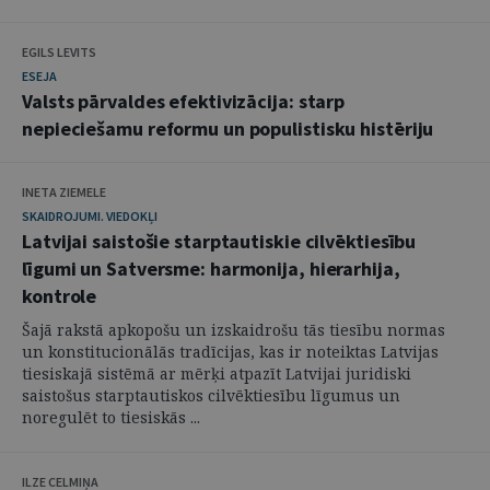
EGILS LEVITS
ESEJA
Valsts pārvaldes efektivizācija: starp
nepieciešamu reformu un populistisku histēriju
INETA ZIEMELE
SKAIDROJUMI. VIEDOKĻI
Latvijai saistošie starptautiskie cilvēktiesību
līgumi un Satversme: harmonija, hierarhija,
kontrole
Šajā rakstā apkopošu un izskaidrošu tās tiesību normas
un konstitucionālās tradīcijas, kas ir noteiktas Latvijas
tiesiskajā sistēmā ar mērķi atpazīt Latvijai juridiski
saistošus starptautiskos cilvēktiesību līgumus un
noregulēt to tiesiskās ...
ILZE CELMIŅA