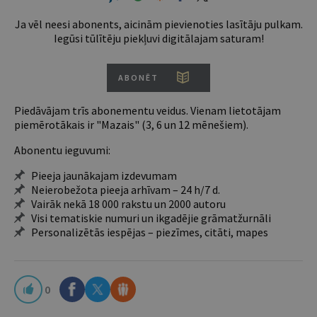
Ja vēl neesi abonents, aicinām pievienoties lasītāju pulkam.
Iegūsi tūlītēju piekļuvi digitālajam saturam!
ABONĒT
Piedāvājam trīs abonementu veidus. Vienam lietotājam
piemērotākais ir "Mazais" (3, 6 un 12 mēnešiem).
Abonentu ieguvumi:
Pieeja jaunākajam izdevumam
Neierobežota pieeja arhīvam – 24 h/7 d.
Vairāk nekā 18 000 rakstu un 2000 autoru
Visi tematiskie numuri un ikgadējie grāmatžurnāli
Personalizētās iespējas – piezīmes, citāti, mapes
0