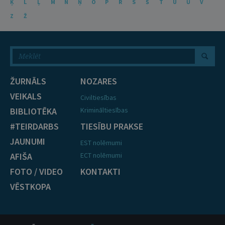
Ķ
L
Ļ
M
N
Ņ
O
P
R
S
Š
T
U
Ū
V
Z
Ž
ŽURNĀLS
NOZARES
VEIKALS
Civiltiesības
BIBLIOTĒKA
Krimināltiesības
#TEIRDARBS
TIESĪBU PRAKSE
JAUNUMI
EST nolēmumi
AFIŠA
ECT nolēmumi
FOTO / VIDEO
KONTAKTI
VĒSTKOPA