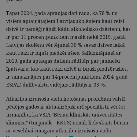
Tāpat 2024. gada aptaujas dati rāda, ka 78 % no
visiem aptaujātajiem Latvijas skolēniem kaut reizi
dzīvē ir pamēģinājuši kādu alkoholisko dzērienu, kas
ir par 11 procentpunktiem mazāk nekā 2019. gadā.
Latvijas skolēnu vērtējumā 30 % savas dzīves laikā
kaut reizi ir bijuši piedzērušies. Salīdzinājumā ar
2019. gada aptaujas datiem rādītājs par jauniešu
īpatsvaru, kas kaut reizi dzīvē ir bijuši piedzērušies,
ir samazinājies par 14 procentpunktiem. 2024. gadā
ESPAD dalībvalstu vidējais rādītājs ir 33 %.
Atkarību izraisošu vielu lietošanas problēmu valstī
pēdējos gados ir aktualizējuši arī speciālisti, vēršot
uzmanību, ka VSIA “Bērnu klīniskās universitātes
slimnīca” (turpmāk – BKUS) nonāk liels skaits bērnu
ar veselībai smagām atkarību izraisošu vielu