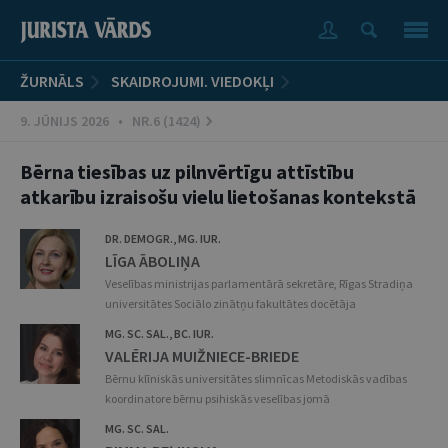
ŽURNĀLS
SKAIDROJUMI. VIEDOKĻI
9. JŪNIJS 2026 • NR.6 (1424)
Bērna tiesības uz pilnvērtīgu attīstību
atkarību izraisošu vielu lietošanas kontekstā
DR. DEMOGR., MG. IUR.
LĪGA ĀBOLIŅA
Veselības ministrijas parlamentārā sekretāre, Rīgas Stradiņa
universitātes Sociālo zinātņu fakultātes docētāja
MG. SC. SAL., BC. IUR.
VALĒRIJA MUIŽNIECE-BRIEDE
Bērnu klīniskās universitātes slimnīcas Metodiskās vadības
koordinatore bērnu psihiskās veselības jomā
MG. SC. SAL.