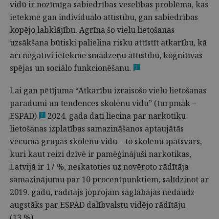
vidū ir nozīmīga sabiedrības veselības problēma, kas
ietekmē gan individuālo attīstību, gan sabiedrības
kopējo labklājību. Agrīna šo vielu lietošanas
uzsākšana būtiski palielina risku attīstīt atkarību, kā
arī negatīvi ietekmē smadzeņu attīstību, kognitīvās
spējas un sociālo funkcionēšanu.
1
Lai gan pētījuma “Atkarību izraisošo vielu lietošanas
paradumi un tendences skolēnu vidū” (turpmāk –
ESPAD)
2024. gada dati liecina par narkotiku
2
lietošanas izplatības samazināšanos aptaujātās
vecuma grupas skolēnu vidū – to skolēnu īpatsvars,
kuri kaut reizi dzīvē ir pamēģinājuši narkotikas,
Latvijā ir 17 %, neskatoties uz novēroto rādītāja
samazinājumu par 10 procentpunktiem, salīdzinot ar
2019. gadu, rādītājs joprojām saglabājas nedaudz
augstāks par ESPAD dalībvalstu vidējo rādītāju
(13 %).