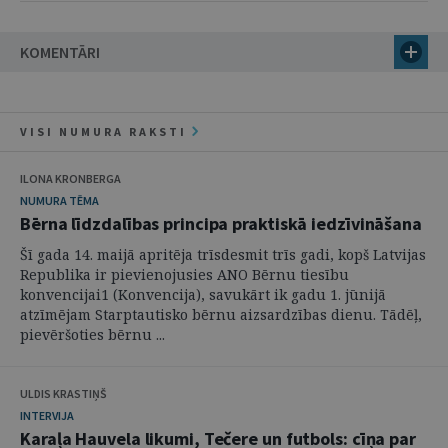
KOMENTĀRI
VISI NUMURA RAKSTI
ILONA KRONBERGA
NUMURA TĒMA
Bērna līdzdalības principa praktiskā iedzīvināšana
Šī gada 14. maijā apritēja trīsdesmit trīs gadi, kopš Latvijas
Republika ir pievienojusies ANO Bērnu tiesību
konvencijai1 (Konvencija), savukārt ik gadu 1. jūnijā
atzīmējam Starptautisko bērnu aizsardzības dienu. Tādēļ,
pievēršoties bērnu ...
ULDIS KRASTIŅŠ
INTERVIJA
Karaļa Hauvela likumi, Tečere un futbols: cīņa par