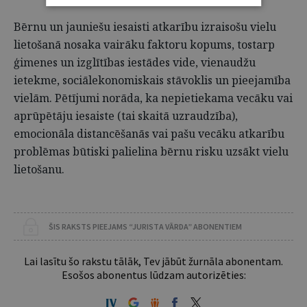
Bērnu un jauniešu iesaisti atkarību izraisošu vielu
lietošanā nosaka vairāku faktoru kopums, tostarp
ģimenes un izglītības iestādes vide, vienaudžu
ietekme, sociālekonomiskais stāvoklis un pieejamība
vielām. Pētījumi norāda, ka nepietiekama vecāku vai
aprūpētāju iesaiste (tai skaitā uzraudzība),
emocionāla distancēšanās vai pašu vecāku atkarību
problēmas būtiski palielina bērnu risku uzsākt vielu
lietošanu.
ŠIS RAKSTS PIEEJAMS “JURISTA VĀRDA” ABONENTIEM
Lai lasītu šo rakstu tālāk, Tev jābūt žurnāla abonentam.
Esošos abonentus lūdzam autorizēties: