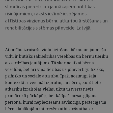
slimnīcas pieredzi un jaunākajiem politikas
risinājumiem, raksts iezīmē iespējamos
attīstības virzienus bērnu atkarību ārstēšanas un
rehabilitācijas sistēmas pilnveidei Latvijā.
Atkarību izraisošu vielu lietošana bērnu un jauniešu
vidū ir būtisks sabiedrības veselības un bērnu tiesību
aizsardzības jautājums. Tā skar ne tikai bērna
veselību, bet arī viņa tiesības uz pilnvērtīgu fizisko,
psihisko un sociālo attīstību. Īpaši nozīmīgi šajā
kontekstā ir veicināt izpratni, lai bērns, kurš lieto
atkarību izraisošas vielas, tiktu uztverts nevis
primāri kā pārkāpējs, bet kā īpaši aizsargājama
persona, kurai nepieciešams savlaicīgs, pēctecīgs un
bērna labākajām interesēm atbilstošs atbalsts.