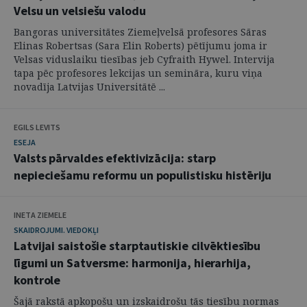
Velsu un velsiešu valodu
Bangoras universitātes Ziemeļvelsā profesores Sāras
Elinas Robertsas (Sara Elin Roberts) pētījumu joma ir
Velsas viduslaiku tiesības jeb Cyfraith Hywel. Intervija
tapa pēc profesores lekcijas un semināra, kuru viņa
novadīja Latvijas Universitātē ...
EGILS LEVITS
ESEJA
Valsts pārvaldes efektivizācija: starp
nepieciešamu reformu un populistisku histēriju
INETA ZIEMELE
SKAIDROJUMI. VIEDOKĻI
Latvijai saistošie starptautiskie cilvēktiesību
līgumi un Satversme: harmonija, hierarhija,
kontrole
Šajā rakstā apkopošu un izskaidrošu tās tiesību normas