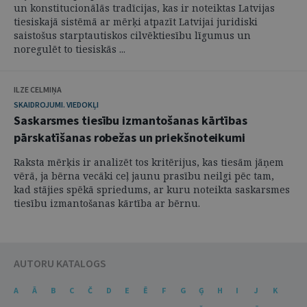
un konstitucionālās tradīcijas, kas ir noteiktas Latvijas
tiesiskajā sistēmā ar mērķi atpazīt Latvijai juridiski
saistošus starptautiskos cilvēktiesību līgumus un
noregulēt to tiesiskās ...
ILZE CELMIŅA
SKAIDROJUMI. VIEDOKĻI
Saskarsmes tiesību izmantošanas kārtības
pārskatīšanas robežas un priekšnoteikumi
Raksta mērķis ir analizēt tos kritērijus, kas tiesām jāņem
vērā, ja bērna vecāki ceļ jaunu prasību neilgi pēc tam,
kad stājies spēkā spriedums, ar kuru noteikta saskarsmes
tiesību izmantošanas kārtība ar bērnu.
AUTORU KATALOGS
A
Ā
B
C
Č
D
E
Ē
F
G
Ģ
H
I
J
K