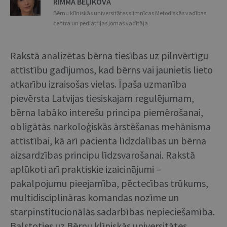
RIMMA BEĻIKOVA
Bērnu klīniskās universitātes slimnīcas Metodiskās vadības
centra un pediatrijas jomas vadītāja
Rakstā analizētas bērna tiesības uz pilnvērtīgu
attīstību gadījumos, kad bērns vai jaunietis lieto
atkarību izraisošas vielas. Īpaša uzmanība
pievērsta Latvijas tiesiskajam regulējumam,
bērna labāko interešu principa piemērošanai,
obligātās narkoloģiskās ārstēšanas mehānisma
attīstībai, kā arī pacienta līdzdalības un bērna
aizsardzības principu līdzsvarošanai. Rakstā
aplūkoti arī praktiskie izaicinājumi –
pakalpojumu pieejamība, pēctecības trūkums,
multidisciplināras komandas nozīme un
starpinstitucionālās sadarbības nepieciešamība.
Balstoties uz Bērnu klīniskās universitātes