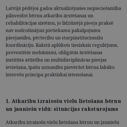
Latvijā pēdējos gados aktualizējusies nepieciešamība
pilnveidot bērnu atkarību ārstēšanas un
rehabilitācijas sistēmu, jo līdzšinējā pieeja praksē
nav nodrošinājusi pietiekamu pakalpojumu
pieejamību, pēctecību un starpinstitucionālu
koordināciju. Rakstā aplūkots tiesiskais regulējums,
preventīvie mehānismi, obligātās ārstēšanas
institūta attīstība un multidisciplināras pieejas
ieviešana, īpašu uzmanību pievēršot bērna labāko
interešu principa praktiskai īstenošanai.
1. Atkarību izraisošu vielu lietošana bērnu
un jauniešu vidū: situācijas raksturojums
Atkarību izraisošu vielu lietošana bērnu un jauniešu